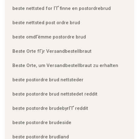
beste nettsted for ГҐ finne en postordrebrud
beste nettsted post ordre brud
beste omdГёmme postordre brud
Beste Orte fГјr Versandbestellbraut
Beste Orte, um Versandbestellbraut zu erhalten
beste postordre brud nettsteder
beste postordre brud nettstedet reddit
beste postordre brudebyrГҐ reddit
beste postordre brudeside
beste postordre brudland