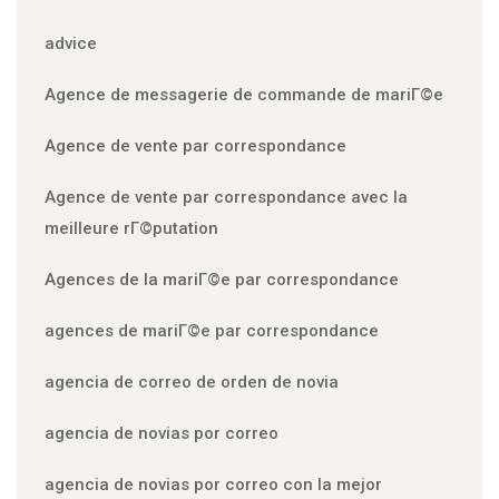
advice
Agence de messagerie de commande de mariГ©e
Agence de vente par correspondance
Agence de vente par correspondance avec la
meilleure rГ©putation
Agences de la mariГ©e par correspondance
agences de mariГ©e par correspondance
agencia de correo de orden de novia
agencia de novias por correo
agencia de novias por correo con la mejor