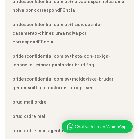
bridesconfidential.com pt+noivas-espanholas uma
noiva por correspondГЄncia
bridesconfidential.com pt+tradicoes-de-
casamento-chines uma noiva por
correspondГЄncia
bridesconfidential.com sv+heta-och-sexiga-
japanska-kvinnor postorder brud faq
bridesconfidential.com sv+moldoviska-brudar
genomsnittliga postorder brudpriser
brud mail ordre
brud ordre mail
Chat with us on WhatsApp
brud ordre mail agentur