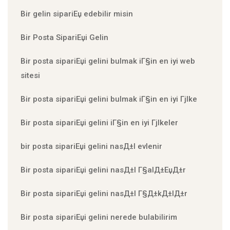
Bir gelin sipariЕџ edebilir misin
Bir Posta SipariЕџi Gelin
Bir posta sipariЕџi gelini bulmak iГ§in en iyi web
sitesi
Bir posta sipariЕџi gelini bulmak iГ§in en iyi Гјlke
Bir posta sipariЕџi gelini iГ§in en iyi Гјlkeler
bir posta sipariЕџi gelini nasД±l evlenir
Bir posta sipariЕџi gelini nasД±l Г§alД±ЕџД±r
Bir posta sipariЕџi gelini nasД±l Г§Д±kД±lД±r
Bir posta sipariЕџi gelini nerede bulabilirim