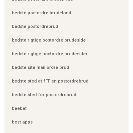
bedste postordre brudeland
bedste postordrebrud
bedste rigtige postordre brudeside
bedste rigtige postordre brudesider
bedste site mail ordre brud
bedste sted at fГҐ en postordrebrud
bedste sted for postordrebrud
beebet
best apps