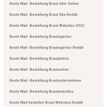
Beste Mail -Bestellung Braut aller Zeiten
Beste Mail -Bestellung Braut Site Reddit
Beste Mail -Bestellung Braut Websites 2022
Beste Mail -Bestellung Brautagentur
Beste Mail -Bestellung Brautagentur Reddit
Beste Mail -Bestellung Brautpletze
Beste Mail -Bestellung Brautseiten
Beste Mail -Bestellung Brautunternehmen
Beste Mail -Bestellung Brautwebsites
Beste Mail bestellen Braut Websites Reddit