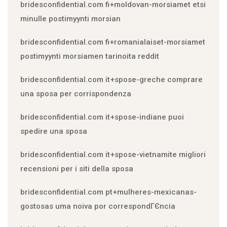
bridesconfidential.com fi+moldovan-morsiamet etsi
minulle postimyynti morsian
bridesconfidential.com fi+romanialaiset-morsiamet
postimyynti morsiamen tarinoita reddit
bridesconfidential.com it+spose-greche comprare
una sposa per corrispondenza
bridesconfidential.com it+spose-indiane puoi
spedire una sposa
bridesconfidential.com it+spose-vietnamite migliori
recensioni per i siti della sposa
bridesconfidential.com pt+mulheres-mexicanas-
gostosas uma noiva por correspondГЄncia