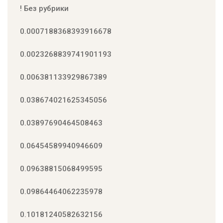
! Без рубрики
0.0007188368393916678
0.0023268839741901193
0.006381133929867389
0.038674021625345056
0.03897690464508463
0.06454589940946609
0.09638815068499595
0.09864464062235978
0.10181240582632156