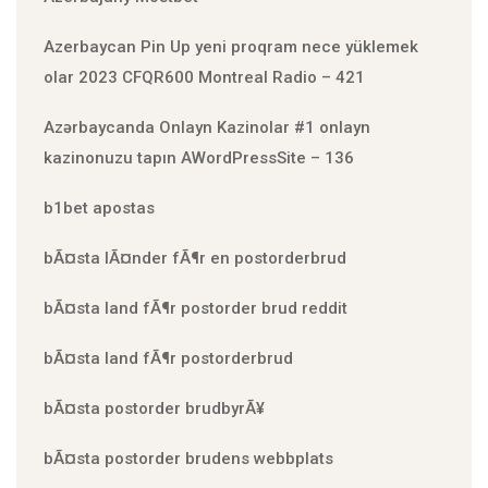
Azerbaycan Pin Up yeni proqram nece yüklemek
olar 2023 CFQR600 Montreal Radio – 421
Azərbaycanda Onlayn Kazinolar #1 onlayn
kazinonuzu tapın AWordPressSite – 136
b1bet apostas
bÃ¤sta lÃ¤nder fÃ¶r en postorderbrud
bÃ¤sta land fÃ¶r postorder brud reddit
bÃ¤sta land fÃ¶r postorderbrud
bÃ¤sta postorder brudbyrÃ¥
bÃ¤sta postorder brudens webbplats