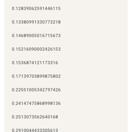
0.12839062591446115
0.13380991330773218
0.14689005016715673
0.15216090002426153
0.1536874121173316
0.17139703899875802
0.22551005342797426
0.24147475868998136
0.2513073562640168
0.2910044433305613