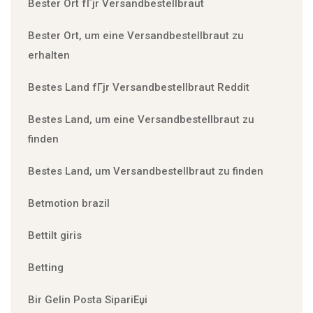
Bester Ort fГјr Versandbestellbraut
Bester Ort, um eine Versandbestellbraut zu
erhalten
Bestes Land fГјr Versandbestellbraut Reddit
Bestes Land, um eine Versandbestellbraut zu
finden
Bestes Land, um Versandbestellbraut zu finden
Betmotion brazil
Bettilt giris
Betting
Bir Gelin Posta SipariЕџi