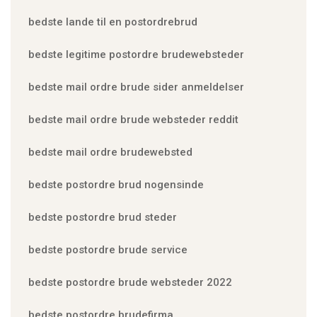
bedste lande til en postordrebrud
bedste legitime postordre brudewebsteder
bedste mail ordre brude sider anmeldelser
bedste mail ordre brude websteder reddit
bedste mail ordre brudewebsted
bedste postordre brud nogensinde
bedste postordre brud steder
bedste postordre brude service
bedste postordre brude websteder 2022
bedste postordre brudefirma