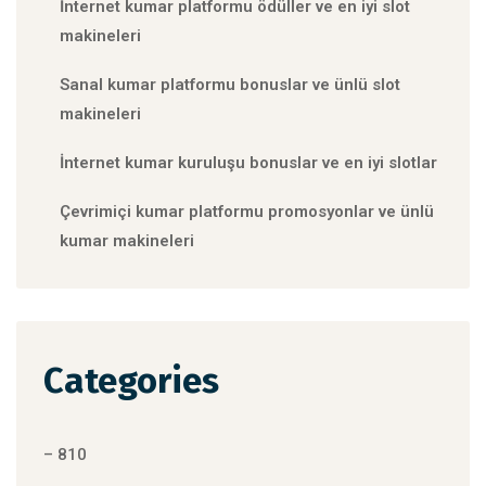
İnternet kumar platformu ödüller ve en iyi slot
makineleri
Sanal kumar platformu bonuslar ve ünlü slot
makineleri
İnternet kumar kuruluşu bonuslar ve en iyi slotlar
Çevrimiçi kumar platformu promosyonlar ve ünlü
kumar makineleri
Categories
– 810