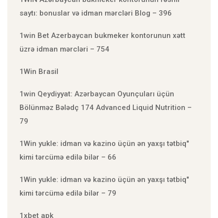
saytı: bonuslar və idman mərcləri Blog – 396
1win Bet Azerbaycan bukmeker kontorunun xətt
üzrə idman mərcləri – 754
1Win Brasil
1win Qeydiyyat: Azərbaycan Oyunçuları üçün
Bölünməz Bələdç 174 Advanced Liquid Nutrition –
79
1Win yukle: idman və kazino üçün ən yaxşı tətbiq"
kimi tərcümə edilə bilər – 66
1Win yukle: idman və kazino üçün ən yaxşı tətbiq"
kimi tərcümə edilə bilər – 79
1xbet apk