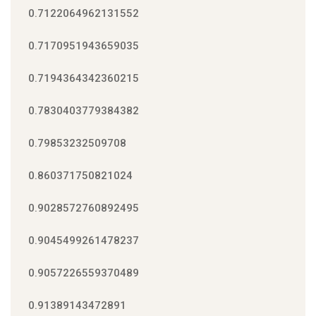
0.7122064962131552
0.7170951943659035
0.7194364342360215
0.7830403779384382
0.79853232509708
0.860371750821024
0.9028572760892495
0.9045499261478237
0.9057226559370489
0.91389143472891