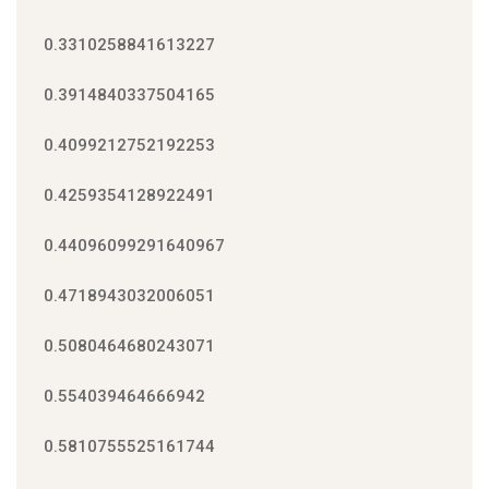
0.3310258841613227
0.3914840337504165
0.4099212752192253
0.4259354128922491
0.44096099291640967
0.4718943032006051
0.5080464680243071
0.554039464666942
0.5810755525161744