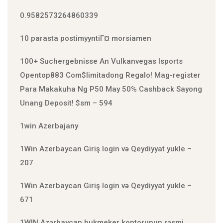
0.9582573264860339
10 parasta postimyyntiГ¤ morsiamen
100+ Suchergebnisse An Vulkanvegas Isports
Open️top883 Com$limitadong Regalo! Mag-register
Para Makakuha Ng P50 May 50% Cashback Sayong
Unang Deposit! $sm – 594
1win Azerbajany
1Win Azerbaycan Giriş login və Qeydiyyat yukle –
207
1Win Azerbaycan Giriş login və Qeydiyyat yukle –
671
1WIN Azərbaycan bukmeker kontorunun rəsmi