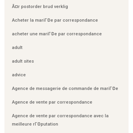
Ã¤r postorder brud verklig
Acheter la mariГ©e par correspondance
acheter une mariГ©e par correspondance
adult
adult sites
advice
Agence de messagerie de commande de mariГ©e
Agence de vente par correspondance
Agence de vente par correspondance avec la
meilleure rГ©putation