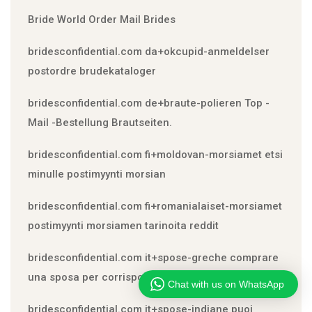
Bride World Order Mail Brides
bridesconfidential.com da+okcupid-anmeldelser
postordre brudekataloger
bridesconfidential.com de+braute-polieren Top -
Mail -Bestellung Brautseiten.
bridesconfidential.com fi+moldovan-morsiamet etsi
minulle postimyynti morsian
bridesconfidential.com fi+romanialaiset-morsiamet
postimyynti morsiamen tarinoita reddit
bridesconfidential.com it+spose-greche comprare
una sposa per corrispondenza
Chat with us on WhatsApp
bridesconfidential.com it+spose-indiane puoi