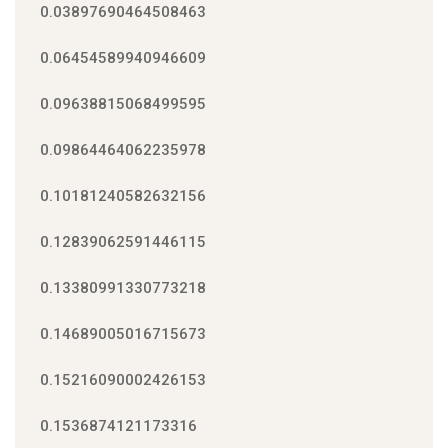
0.03897690464508463
0.06454589940946609
0.09638815068499595
0.09864464062235978
0.10181240582632156
0.12839062591446115
0.13380991330773218
0.14689005016715673
0.15216090002426153
0.1536874121173316