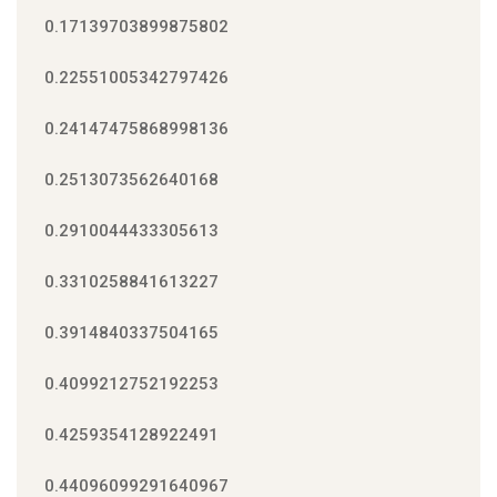
0.17139703899875802
0.22551005342797426
0.24147475868998136
0.2513073562640168
0.2910044433305613
0.3310258841613227
0.3914840337504165
0.4099212752192253
0.4259354128922491
0.44096099291640967