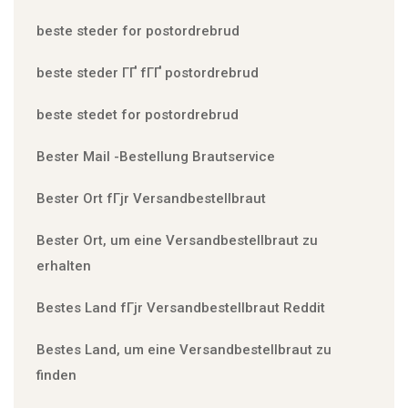
beste steder for postordrebrud
beste steder ГҐ fГҐ postordrebrud
beste stedet for postordrebrud
Bester Mail -Bestellung Brautservice
Bester Ort fГјr Versandbestellbraut
Bester Ort, um eine Versandbestellbraut zu
erhalten
Bestes Land fГјr Versandbestellbraut Reddit
Bestes Land, um eine Versandbestellbraut zu
finden