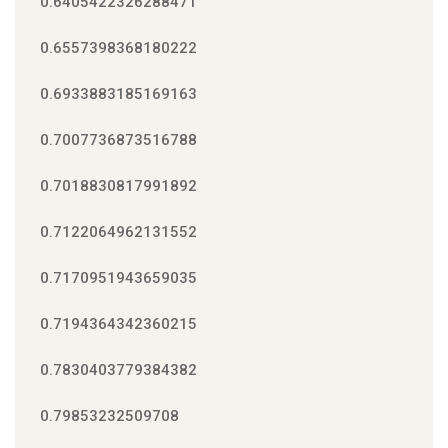
0.6405422326288471
0.6557398368180222
0.6933883185169163
0.7007736873516788
0.7018830817991892
0.7122064962131552
0.7170951943659035
0.7194364342360215
0.7830403779384382
0.79853232509708