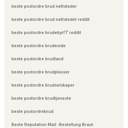
beste postordre brud nettsteder
beste postordre brud nettstedet reddit
beste postordre brudebyrГҐ reddit
beste postordre brudeside
beste postordre brudland
beste postordre brudplasser
beste postordre brudselskaper
beste postordre brudtjeneste
beste postordrebrud
Beste Reputation Mail -Bestellung Braut