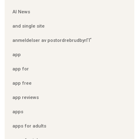
AI News
and single site
anmeldelser av postordrebrudbyrГҐ
app
app for
app free
app reviews
apps
apps for adults