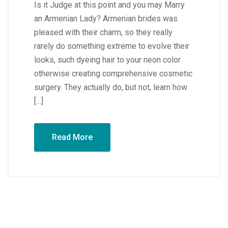
Is it Judge at this point and you may Marry
an Armenian Lady? Armenian brides was
pleased with their charm, so they really
rarely do something extreme to evolve their
looks, such dyeing hair to your neon color
otherwise creating comprehensive cosmetic
surgery. They actually do, but not, learn how
[…]
Read More