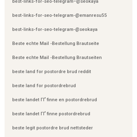
best-links-for-seo-telegram–@seokaya
best-links-for-seo-telegram-@emanresu55
best-links-for-seo-telegram-@seokaya
Beste echte Mail -Bestellung Brautseite
Beste echte Mail -Bestellung Brautseiten
beste land for postordre brud reddit
beste land for postordrebrud
beste landet ГҐ finne en postordrebrud
beste landet ГҐ finne postordrebrud
beste legit postordre brud nettsteder