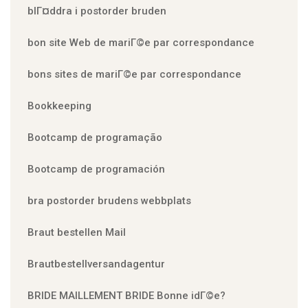
blГ¤ddra i postorder bruden
bon site Web de mariГ©e par correspondance
bons sites de mariГ©e par correspondance
Bookkeeping
Bootcamp de programação
Bootcamp de programación
bra postorder brudens webbplats
Braut bestellen Mail
Brautbestellversandagentur
BRIDE MAILLEMENT BRIDE Bonne idГ©e?