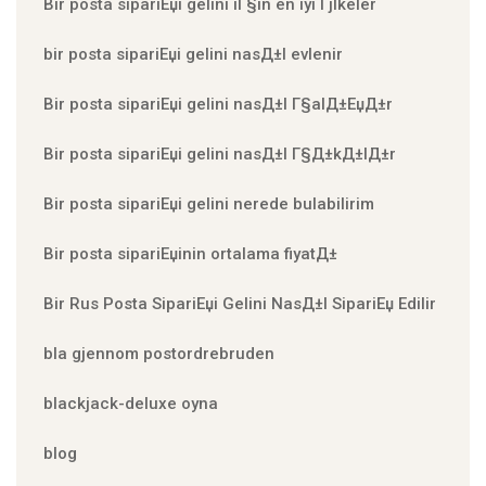
Bir posta sipariЕџi gelini iГ§in en iyi Гјlkeler
bir posta sipariЕџi gelini nasД±l evlenir
Bir posta sipariЕџi gelini nasД±l Г§alД±ЕџД±r
Bir posta sipariЕџi gelini nasД±l Г§Д±kД±lД±r
Bir posta sipariЕџi gelini nerede bulabilirim
Bir posta sipariЕџinin ortalama fiyatД±
Bir Rus Posta SipariЕџi Gelini NasД±l SipariЕџ Edilir
bla gjennom postordrebruden
blackjack-deluxe oyna
blog