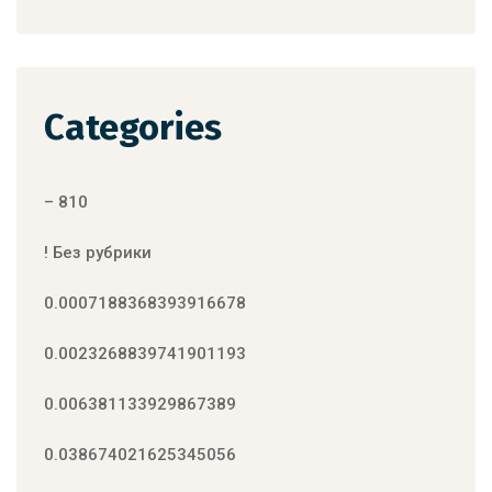
Categories
– 810
! Без рубрики
0.0007188368393916678
0.0023268839741901193
0.006381133929867389
0.038674021625345056