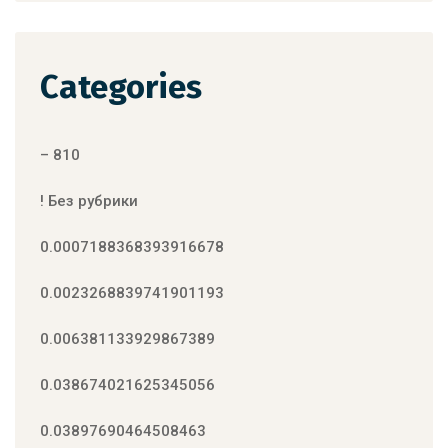
Categories
– 810
! Без рубрики
0.0007188368393916678
0.0023268839741901193
0.006381133929867389
0.038674021625345056
0.03897690464508463