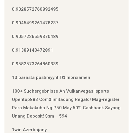
0.9028572760892495
0.9045499261478237
0.9057226559370489
0.91389143472891
0.9582573264860339
10 parasta postimyyntiГ¤ morsiamen
100+ Suchergebnisse An Vulkanvegas Isports
Open️top883 Com$limitadong Regalo! Mag-register
Para Makakuha Ng P50 May 50% Cashback Sayong
Unang Deposit! $sm – 594
1win Azerbajany