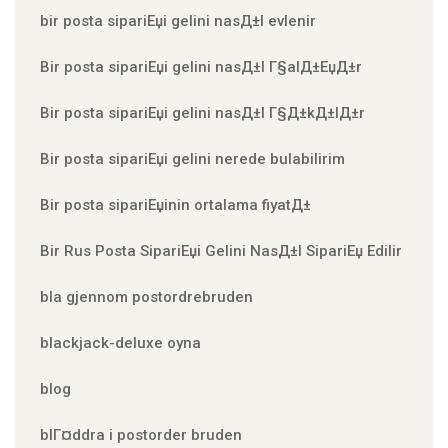
bir posta sipariЕџi gelini nasД±l evlenir
Bir posta sipariЕџi gelini nasД±l Г§alД±ЕџД±r
Bir posta sipariЕџi gelini nasД±l Г§Д±kД±lД±r
Bir posta sipariЕџi gelini nerede bulabilirim
Bir posta sipariЕџinin ortalama fiyatД±
Bir Rus Posta SipariЕџi Gelini NasД±l SipariЕџ Edilir
bla gjennom postordrebruden
blackjack-deluxe oyna
blog
blГ¤ddra i postorder bruden