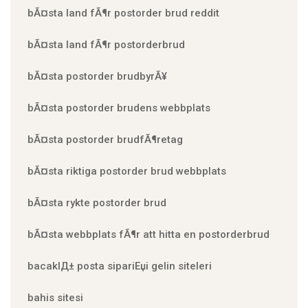
bÃ¤sta land fÃ¶r postorder brud reddit
bÃ¤sta land fÃ¶r postorderbrud
bÃ¤sta postorder brudbyrÃ¥
bÃ¤sta postorder brudens webbplats
bÃ¤sta postorder brudfÃ¶retag
bÃ¤sta riktiga postorder brud webbplats
bÃ¤sta rykte postorder brud
bÃ¤sta webbplats fÃ¶r att hitta en postorderbrud
bacaklД± posta sipariЕџi gelin siteleri
bahis sitesi