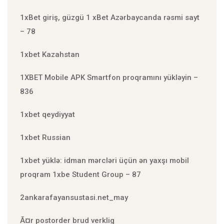
1xBet giriş, güzgü 1 xBet Azərbaycanda rəsmi sayt
– 78
1xbet Kazahstan
1XBET Mobile APK Smartfon proqramını yükləyin –
836
1xbet qeydiyyat
1xbet Russian
1xbet yüklə: idman mərcləri üçün ən yaxşı mobil
proqram 1xbe Student Group – 87
2ankarafayansustasi.net_may
Ã¤r postorder brud verklig