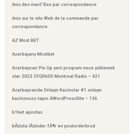
Avis des mariГ©es par correspondance
Avis sur le site Web de la commande par
correspondance
AZ Most BET
Azerbajany Mostbet
Azerbaycan Pin Up yeni proqram nece yüklemek
olar 2023 CFQR600 Montreal Radio – 421
Azərbaycanda Onlayn Kazinolar #1 onlayn
kazinonuzu tapın AWordPressSite – 136
b1bet apostas
bÃ¤sta lÃ¤nder fÃ¶r en postorderbrud