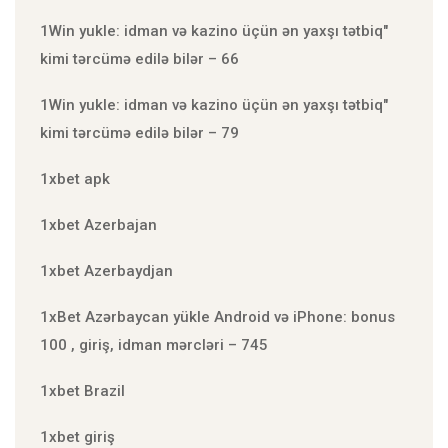
1Win yukle: idman və kazino üçün ən yaxşı tətbiq"
kimi tərcümə edilə bilər – 66
1Win yukle: idman və kazino üçün ən yaxşı tətbiq"
kimi tərcümə edilə bilər – 79
1xbet apk
1xbet Azerbajan
1xbet Azerbaydjan
1xBet Azərbaycan yükle Android və iPhone: bonus
100 , giriş, idman mərcləri – 745
1xbet Brazil
1xbet giriş