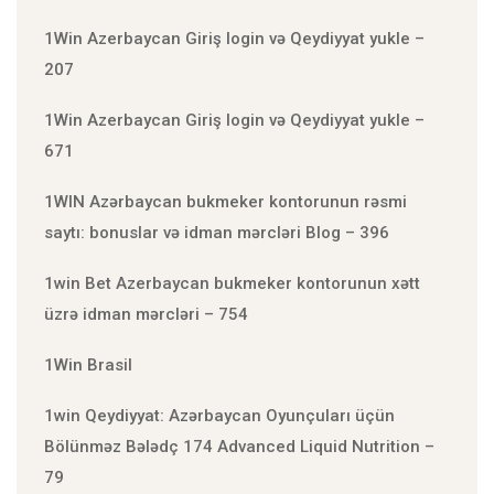
1Win Azerbaycan Giriş login və Qeydiyyat yukle –
207
1Win Azerbaycan Giriş login və Qeydiyyat yukle –
671
1WIN Azərbaycan bukmeker kontorunun rəsmi
saytı: bonuslar və idman mərcləri Blog – 396
1win Bet Azerbaycan bukmeker kontorunun xətt
üzrə idman mərcləri – 754
1Win Brasil
1win Qeydiyyat: Azərbaycan Oyunçuları üçün
Bölünməz Bələdç 174 Advanced Liquid Nutrition –
79