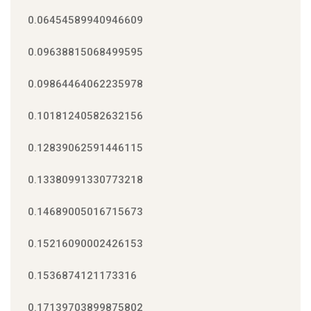
0.06454589940946609
0.09638815068499595
0.09864464062235978
0.10181240582632156
0.12839062591446115
0.13380991330773218
0.14689005016715673
0.15216090002426153
0.1536874121173316
0.17139703899875802