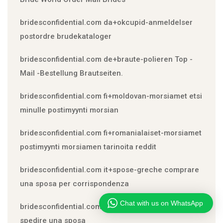
bridesconfidential.com da+okcupid-anmeldelser
postordre brudekataloger
bridesconfidential.com de+braute-polieren Top -
Mail -Bestellung Brautseiten.
bridesconfidential.com fi+moldovan-morsiamet etsi
minulle postimyynti morsian
bridesconfidential.com fi+romanialaiset-morsiamet
postimyynti morsiamen tarinoita reddit
bridesconfidential.com it+spose-greche comprare
una sposa per corrispondenza
Chat with us on WhatsApp
bridesconfidential.com it+spose-indiane puoi
spedire una sposa