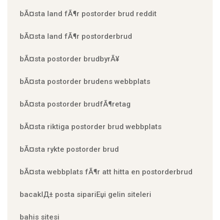
bÃ¤sta land fÃ¶r postorder brud reddit
bÃ¤sta land fÃ¶r postorderbrud
bÃ¤sta postorder brudbyrÃ¥
bÃ¤sta postorder brudens webbplats
bÃ¤sta postorder brudfÃ¶retag
bÃ¤sta riktiga postorder brud webbplats
bÃ¤sta rykte postorder brud
bÃ¤sta webbplats fÃ¶r att hitta en postorderbrud
bacaklД± posta sipariЕџi gelin siteleri
bahis sitesi