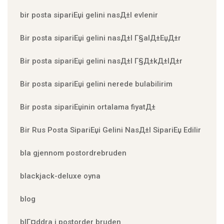
bir posta sipariЕџi gelini nasД±l evlenir
Bir posta sipariЕџi gelini nasД±l Г§alД±ЕџД±r
Bir posta sipariЕџi gelini nasД±l Г§Д±kД±lД±r
Bir posta sipariЕџi gelini nerede bulabilirim
Bir posta sipariЕџinin ortalama fiyatД±
Bir Rus Posta SipariЕџi Gelini NasД±l SipariЕџ Edilir
bla gjennom postordrebruden
blackjack-deluxe oyna
blog
blГ¤ddra i postorder bruden