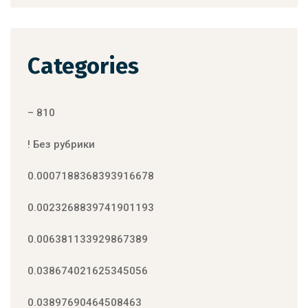
Categories
– 810
! Без рубрики
0.0007188368393916678
0.0023268839741901193
0.006381133929867389
0.038674021625345056
0.03897690464508463