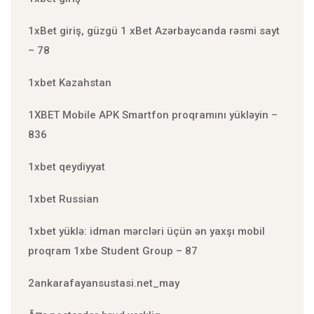
1xBet giriş, güzgü 1 xBet Azərbaycanda rəsmi sayt
– 78
1xbet Kazahstan
1XBET Mobile APK Smartfon proqramını yükləyin –
836
1xbet qeydiyyat
1xbet Russian
1xbet yüklə: idman mərcləri üçün ən yaxşı mobil
proqram 1xbe Student Group – 87
2ankarafayansustasi.net_may