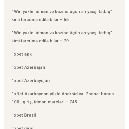
1Win yukle: idman və kazino üçün ən yaxşı tətbiq"
kimi tərcümə edilə bilər – 66
1Win yukle: idman və kazino üçün ən yaxşı tətbiq"
kimi tərcümə edilə bilər – 79
1xbet apk
1xbet Azerbajan
1xbet Azerbaydjan
1xBet Azərbaycan yükle Android və iPhone: bonus
100 , giriş, idman mərcləri – 745
1xbet Brazil
1xbet giriş