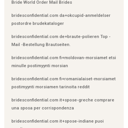
Bride World Order Mail Brides
bridesconfidential.com da+okcupid-anmeldelser
postordre brudekataloger
bridesconfidential.com de+braute-polieren Top -
Mail -Bestellung Brautseiten.
bridesconfidential.com fi+moldovan-morsiamet etsi
minulle postimyynti morsian
bridesconfidential.com fi+romanialaiset-morsiamet
postimyynti morsiamen tarinoita reddit
bridesconfidential.com it+spose-greche comprare
una sposa per corrispondenza
bridesconfidential.com it+spose-indiane puoi