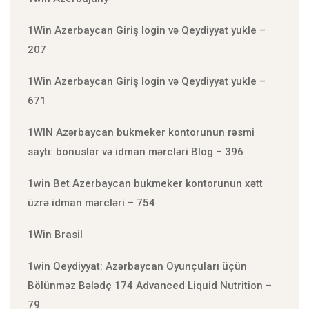
1Win Azerbaycan Giriş login və Qeydiyyat yukle –
207
1Win Azerbaycan Giriş login və Qeydiyyat yukle –
671
1WIN Azərbaycan bukmeker kontorunun rəsmi
saytı: bonuslar və idman mərcləri Blog – 396
1win Bet Azerbaycan bukmeker kontorunun xətt
üzrə idman mərcləri – 754
1Win Brasil
1win Qeydiyyat: Azərbaycan Oyunçuları üçün
Bölünməz Bələdç 174 Advanced Liquid Nutrition –
79