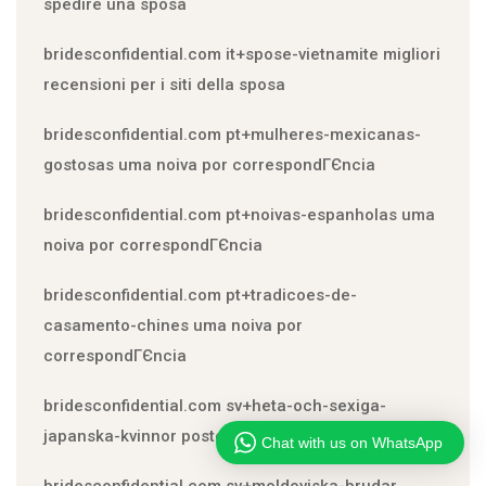
spedire una sposa
bridesconfidential.com it+spose-vietnamite migliori
recensioni per i siti della sposa
bridesconfidential.com pt+mulheres-mexicanas-
gostosas uma noiva por correspondГЄncia
bridesconfidential.com pt+noivas-espanholas uma
noiva por correspondГЄncia
bridesconfidential.com pt+tradicoes-de-
casamento-chines uma noiva por
correspondГЄncia
bridesconfidential.com sv+heta-och-sexiga-
japanska-kvinnor postorder brud faq
Chat with us on WhatsApp