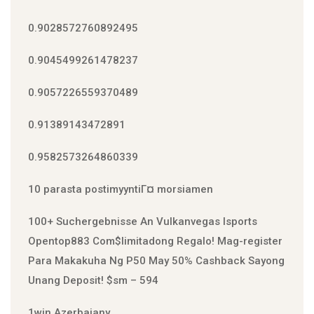
0.9028572760892495
0.9045499261478237
0.9057226559370489
0.91389143472891
0.9582573264860339
10 parasta postimyyntiГ¤ morsiamen
100+ Suchergebnisse An Vulkanvegas Isports
Open️top883 Com$limitadong Regalo! Mag-register
Para Makakuha Ng P50 May 50% Cashback Sayong
Unang Deposit! $sm – 594
1win Azerbajany