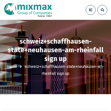
schweiz+schaffhausen-
state+neuhausen-am-rheinfall
sign up
Home
schweiz+schaffhausen-state+neuhausen-am-
rheinfall sign up