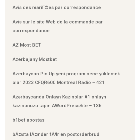
Avis des mariГ©es par correspondance
Avis sur le site Web de la commande par
correspondance
AZ Most BET
Azerbajany Mostbet
Azerbaycan Pin Up yeni proqram nece yüklemek
olar 2023 CFQR600 Montreal Radio – 421
Azərbaycanda Onlayn Kazinolar #1 onlayn
kazinonuzu tapın AWordPressSite – 136
b1bet apostas
bÃ¤sta lÃ¤nder fÃ¶r en postorderbrud