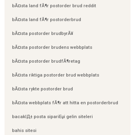
bÃ¤sta land fÃ¶r postorder brud reddit
bÃ¤sta land fÃ¶r postorderbrud
bÃ¤sta postorder brudbyrÃ¥
bÃ¤sta postorder brudens webbplats
bÃ¤sta postorder brudfÃ¶retag
bÃ¤sta riktiga postorder brud webbplats
bÃ¤sta rykte postorder brud
bÃ¤sta webbplats fÃ¶r att hitta en postorderbrud
bacaklД± posta sipariЕџi gelin siteleri
bahis sitesi