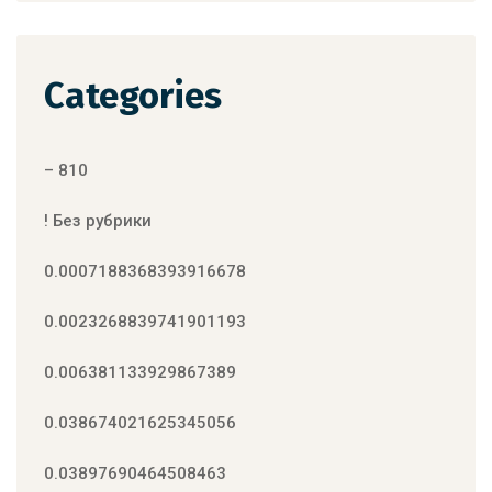
Categories
– 810
! Без рубрики
0.0007188368393916678
0.0023268839741901193
0.006381133929867389
0.038674021625345056
0.03897690464508463