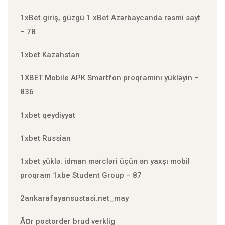
1xBet giriş, güzgü 1 xBet Azərbaycanda rəsmi sayt
– 78
1xbet Kazahstan
1XBET Mobile APK Smartfon proqramını yükləyin –
836
1xbet qeydiyyat
1xbet Russian
1xbet yüklə: idman mərcləri üçün ən yaxşı mobil
proqram 1xbe Student Group – 87
2ankarafayansustasi.net_may
Ã¤r postorder brud verklig