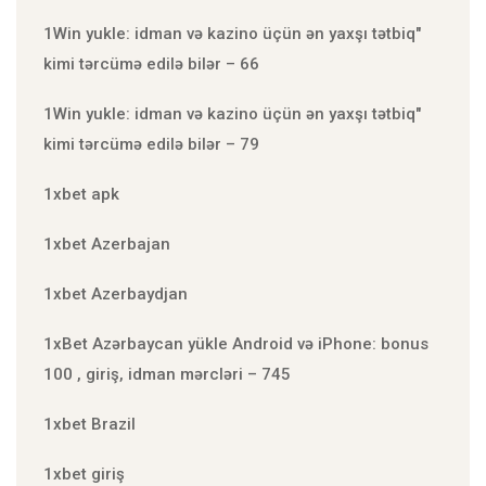
1Win yukle: idman və kazino üçün ən yaxşı tətbiq"
kimi tərcümə edilə bilər – 66
1Win yukle: idman və kazino üçün ən yaxşı tətbiq"
kimi tərcümə edilə bilər – 79
1xbet apk
1xbet Azerbajan
1xbet Azerbaydjan
1xBet Azərbaycan yükle Android və iPhone: bonus
100 , giriş, idman mərcləri – 745
1xbet Brazil
1xbet giriş