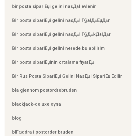
bir posta sipariЕџi gelini nasД±l evlenir
Bir posta sipariЕџi gelini nasД±l Г§alД±ЕџД±r
Bir posta sipariЕџi gelini nasД±l Г§Д±kД±lД±r
Bir posta sipariЕџi gelini nerede bulabilirim
Bir posta sipariЕџinin ortalama fiyatД±
Bir Rus Posta SipariЕџi Gelini NasД±l SipariЕџ Edilir
bla gjennom postordrebruden
blackjack-deluxe oyna
blog
blГ¤ddra i postorder bruden