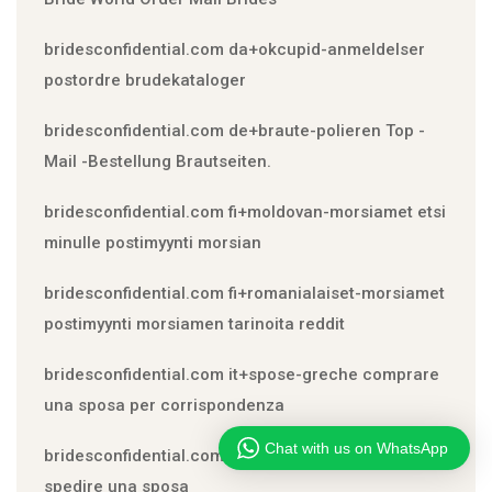
bridesconfidential.com da+okcupid-anmeldelser
postordre brudekataloger
bridesconfidential.com de+braute-polieren Top -
Mail -Bestellung Brautseiten.
bridesconfidential.com fi+moldovan-morsiamet etsi
minulle postimyynti morsian
bridesconfidential.com fi+romanialaiset-morsiamet
postimyynti morsiamen tarinoita reddit
bridesconfidential.com it+spose-greche comprare
una sposa per corrispondenza
Chat with us on WhatsApp
bridesconfidential.com it+spose-indiane puoi
spedire una sposa