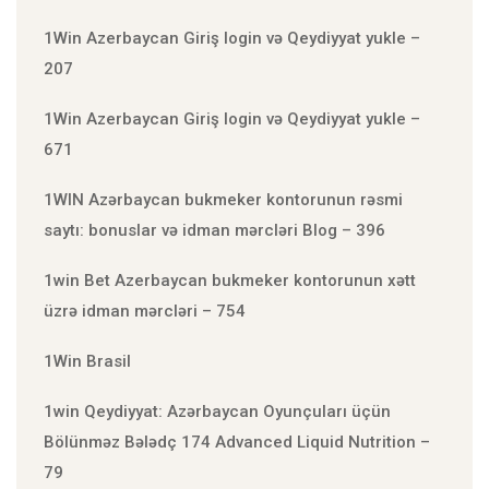
1Win Azerbaycan Giriş login və Qeydiyyat yukle –
207
1Win Azerbaycan Giriş login və Qeydiyyat yukle –
671
1WIN Azərbaycan bukmeker kontorunun rəsmi
saytı: bonuslar və idman mərcləri Blog – 396
1win Bet Azerbaycan bukmeker kontorunun xətt
üzrə idman mərcləri – 754
1Win Brasil
1win Qeydiyyat: Azərbaycan Oyunçuları üçün
Bölünməz Bələdç 174 Advanced Liquid Nutrition –
79