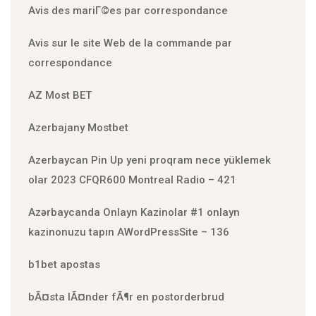
Avis des mariГ©es par correspondance
Avis sur le site Web de la commande par
correspondance
AZ Most BET
Azerbajany Mostbet
Azerbaycan Pin Up yeni proqram nece yüklemek
olar 2023 CFQR600 Montreal Radio – 421
Azərbaycanda Onlayn Kazinolar #1 onlayn
kazinonuzu tapın AWordPressSite – 136
b1bet apostas
bÃ¤sta lÃ¤nder fÃ¶r en postorderbrud