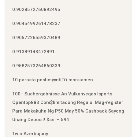
0.9028572760892495
0.9045499261478237
0.9057226559370489
0.91389143472891
0.9582573264860339
10 parasta postimyyntiГ¤ morsiamen
100+ Suchergebnisse An Vulkanvegas Isports
Open️top883 Com$limitadong Regalo! Mag-register
Para Makakuha Ng P50 May 50% Cashback Sayong
Unang Deposit! $sm – 594
1win Azerbajany