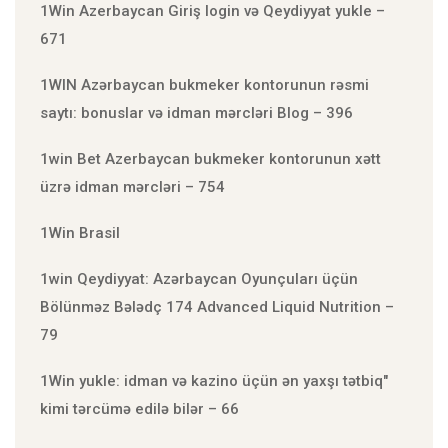
1Win Azerbaycan Giriş login və Qeydiyyat yukle –
671
1WIN Azərbaycan bukmeker kontorunun rəsmi
saytı: bonuslar və idman mərcləri Blog – 396
1win Bet Azerbaycan bukmeker kontorunun xətt
üzrə idman mərcləri – 754
1Win Brasil
1win Qeydiyyat: Azərbaycan Oyunçuları üçün
Bölünməz Bələdç 174 Advanced Liquid Nutrition –
79
1Win yukle: idman və kazino üçün ən yaxşı tətbiq"
kimi tərcümə edilə bilər – 66