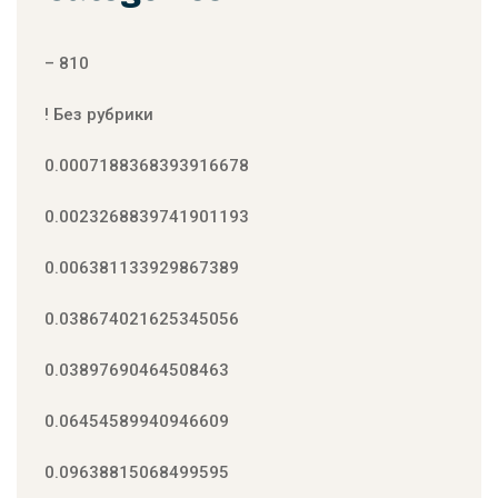
– 810
! Без рубрики
0.0007188368393916678
0.0023268839741901193
0.006381133929867389
0.038674021625345056
0.03897690464508463
0.06454589940946609
0.09638815068499595