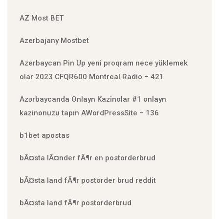
AZ Most BET
Azerbajany Mostbet
Azerbaycan Pin Up yeni proqram nece yüklemek
olar 2023 CFQR600 Montreal Radio – 421
Azərbaycanda Onlayn Kazinolar #1 onlayn
kazinonuzu tapın AWordPressSite – 136
b1bet apostas
bÃ¤sta lÃ¤nder fÃ¶r en postorderbrud
bÃ¤sta land fÃ¶r postorder brud reddit
bÃ¤sta land fÃ¶r postorderbrud