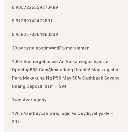
0.9057226559370489
0.91389143472891
0.9582573264860339
10 parasta postimyyntiГ¤ morsiamen
100+ Suchergebnisse An Vulkanvegas Isports
Open️top883 Com$limitadong Regalo! Mag-register
Para Makakuha Ng P50 May 50% Cashback Sayong
Unang Deposit! $sm – 594
1win Azerbajany
1Win Azerbaycan Giriş login və Qeydiyyat yukle –
207