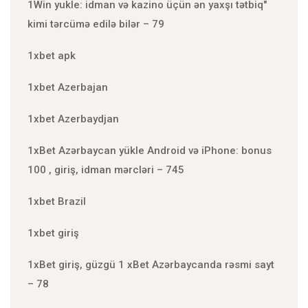
1Win yukle: idman və kazino üçün ən yaxşı tətbiq"
kimi tərcümə edilə bilər – 79
1xbet apk
1xbet Azerbajan
1xbet Azerbaydjan
1xBet Azərbaycan yükle Android və iPhone: bonus
100 , giriş, idman mərcləri – 745
1xbet Brazil
1xbet giriş
1xBet giriş, güzgü 1 xBet Azərbaycanda rəsmi sayt
– 78