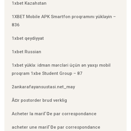
1xbet Kazahstan
1XBET Mobile APK Smartfon proqramını yükləyin –
836
1xbet qeydiyyat
1xbet Russian
1xbet yüklə: idman mərcləri üçün ən yaxşı mobil
proqram 1xbe Student Group – 87
2ankarafayansustasi.net_may
Ã¤r postorder brud verklig
Acheter la mariГ©e par correspondance
acheter une mariГ©e par correspondance