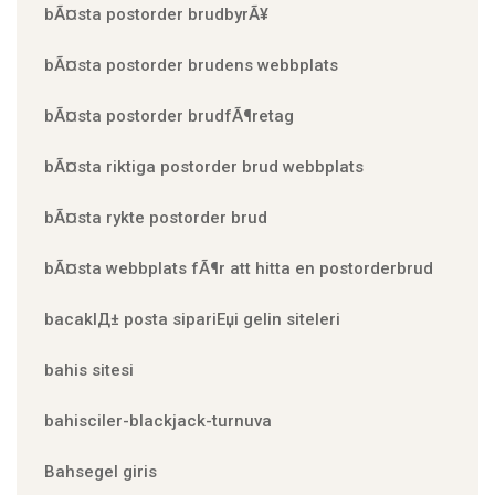
bÃ¤sta postorder brudbyrÃ¥
bÃ¤sta postorder brudens webbplats
bÃ¤sta postorder brudfÃ¶retag
bÃ¤sta riktiga postorder brud webbplats
bÃ¤sta rykte postorder brud
bÃ¤sta webbplats fÃ¶r att hitta en postorderbrud
bacaklД± posta sipariЕџi gelin siteleri
bahis sitesi
bahisciler-blackjack-turnuva
Bahsegel giris