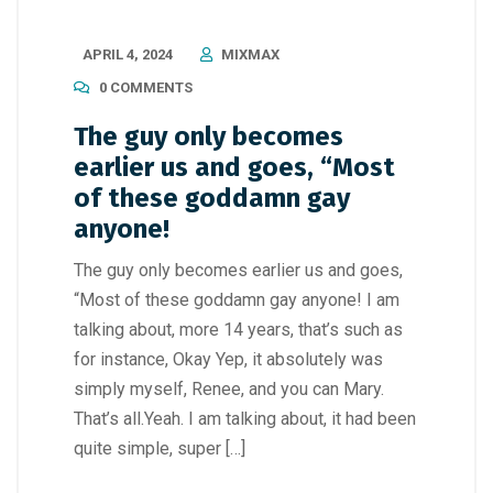
APRIL 4, 2024
MIXMAX
0 COMMENTS
The guy only becomes
earlier us and goes, “Most
of these goddamn gay
anyone!
The guy only becomes earlier us and goes,
“Most of these goddamn gay anyone! I am
talking about, more 14 years, that’s such as
for instance, Okay Yep, it absolutely was
simply myself, Renee, and you can Mary.
That’s all.Yeah. I am talking about, it had been
quite simple, super […]