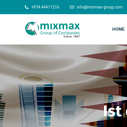
+974 44411216
info@mixmax-group.com
HOME
Ist