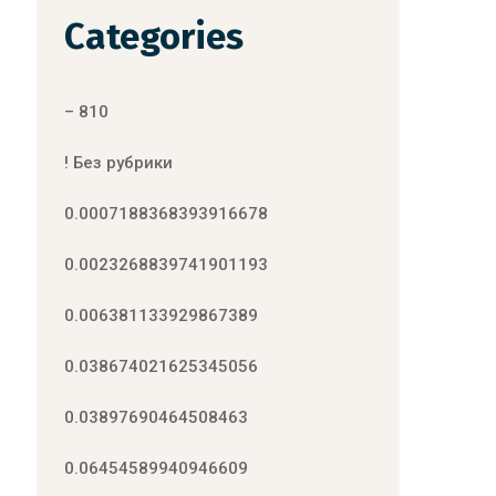
Categories
– 810
! Без рубрики
0.0007188368393916678
0.0023268839741901193
0.006381133929867389
0.038674021625345056
0.03897690464508463
0.06454589940946609