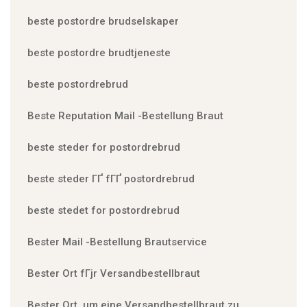
beste postordre brudselskaper
beste postordre brudtjeneste
beste postordrebrud
Beste Reputation Mail -Bestellung Braut
beste steder for postordrebrud
beste steder ГҐ fГҐ postordrebrud
beste stedet for postordrebrud
Bester Mail -Bestellung Brautservice
Bester Ort fГјr Versandbestellbraut
Bester Ort, um eine Versandbestellbraut zu