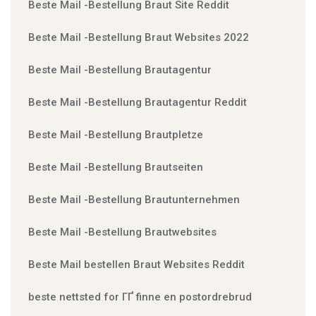
Beste Mail -Bestellung Braut Site Reddit
Beste Mail -Bestellung Braut Websites 2022
Beste Mail -Bestellung Brautagentur
Beste Mail -Bestellung Brautagentur Reddit
Beste Mail -Bestellung Brautpletze
Beste Mail -Bestellung Brautseiten
Beste Mail -Bestellung Brautunternehmen
Beste Mail -Bestellung Brautwebsites
Beste Mail bestellen Braut Websites Reddit
beste nettsted for ГҐ finne en postordrebrud