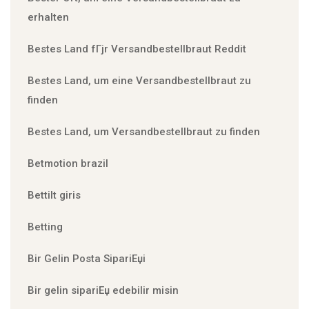
erhalten
Bestes Land fГјr Versandbestellbraut Reddit
Bestes Land, um eine Versandbestellbraut zu
finden
Bestes Land, um Versandbestellbraut zu finden
Betmotion brazil
Bettilt giris
Betting
Bir Gelin Posta SipariЕџi
Bir gelin sipariЕџ edebilir misin