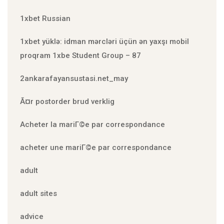
1xbet Russian
1xbet yüklə: idman mərcləri üçün ən yaxşı mobil
proqram 1xbe Student Group – 87
2ankarafayansustasi.net_may
Ã¤r postorder brud verklig
Acheter la mariГ©e par correspondance
acheter une mariГ©e par correspondance
adult
adult sites
advice