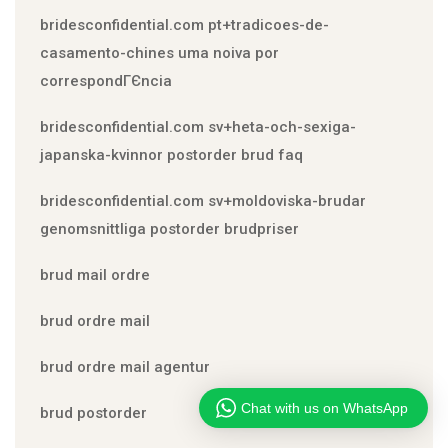
bridesconfidential.com pt+tradicoes-de-
casamento-chines uma noiva por
correspondГЄncia
bridesconfidential.com sv+heta-och-sexiga-
japanska-kvinnor postorder brud faq
bridesconfidential.com sv+moldoviska-brudar
genomsnittliga postorder brudpriser
brud mail ordre
brud ordre mail
brud ordre mail agentur
Chat with us on WhatsApp
brud postorder