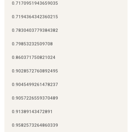
0.7170951943659035
0.7194364342360215
0.7830403779384382
0.79853232509708
0.860371750821024
0.9028572760892495
0.9045499261478237
0.9057226559370489
0.91389143472891
0.9582573264860339