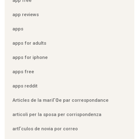
app free
app reviews
apps
apps for adults
apps for iphone
apps free
apps reddit
Articles de la mariГ©e par correspondance
articoli per la sposa per corrispondenza
artГ­culos de novia por correo