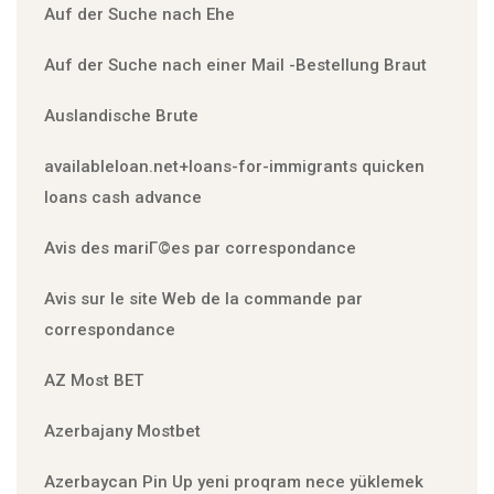
Auf der Suche nach Ehe
Auf der Suche nach einer Mail -Bestellung Braut
Auslandische Brute
availableloan.net+loans-for-immigrants quicken
loans cash advance
Avis des mariГ©es par correspondance
Avis sur le site Web de la commande par
correspondance
AZ Most BET
Azerbajany Mostbet
Azerbaycan Pin Up yeni proqram nece yüklemek