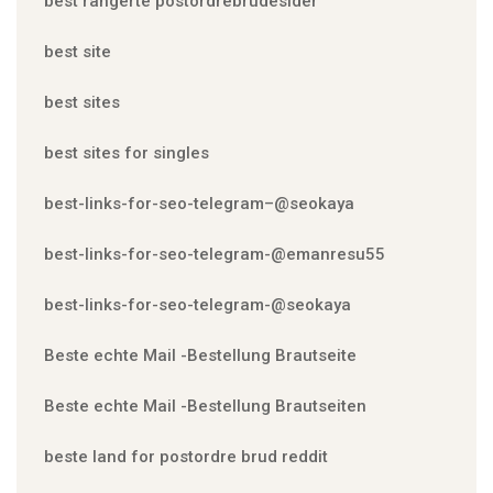
best rangerte postordrebrudesider
best site
best sites
best sites for singles
best-links-for-seo-telegram–@seokaya
best-links-for-seo-telegram-@emanresu55
best-links-for-seo-telegram-@seokaya
Beste echte Mail -Bestellung Brautseite
Beste echte Mail -Bestellung Brautseiten
beste land for postordre brud reddit