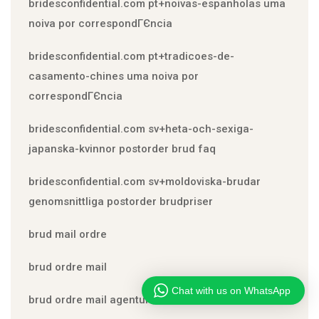
bridesconfidential.com pt+noivas-espanholas uma
noiva por correspondГЄncia
bridesconfidential.com pt+tradicoes-de-
casamento-chines uma noiva por
correspondГЄncia
bridesconfidential.com sv+heta-och-sexiga-
japanska-kvinnor postorder brud faq
bridesconfidential.com sv+moldoviska-brudar
genomsnittliga postorder brudpriser
brud mail ordre
brud ordre mail
Chat with us on WhatsApp
brud ordre mail agentur