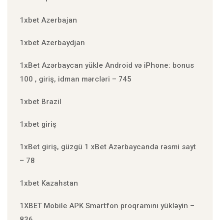
1xbet Azerbajan
1xbet Azerbaydjan
1xBet Azərbaycan yükle Android və iPhone: bonus
100 , giriş, idman mərcləri – 745
1xbet Brazil
1xbet giriş
1xBet giriş, güzgü 1 xBet Azərbaycanda rəsmi sayt
– 78
1xbet Kazahstan
1XBET Mobile APK Smartfon proqramını yükləyin –
836