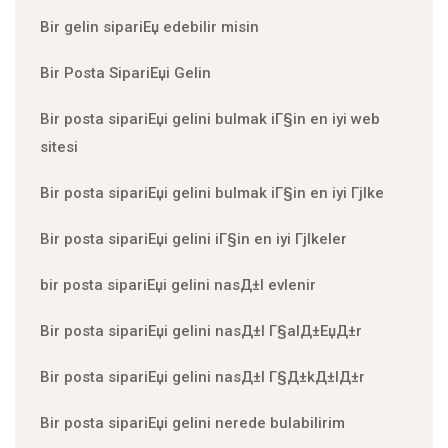
Bir gelin sipariЕџ edebilir misin
Bir Posta SipariЕџi Gelin
Bir posta sipariЕџi gelini bulmak iГ§in en iyi web
sitesi
Bir posta sipariЕџi gelini bulmak iГ§in en iyi Гјlke
Bir posta sipariЕџi gelini iГ§in en iyi Гјlkeler
bir posta sipariЕџi gelini nasД±l evlenir
Bir posta sipariЕџi gelini nasД±l Г§alД±ЕџД±r
Bir posta sipariЕџi gelini nasД±l Г§Д±kД±lД±r
Bir posta sipariЕџi gelini nerede bulabilirim