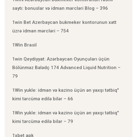
saytı: bonuslar və idman mərcləri Blog – 396
1win Bet Azerbaycan bukmeker kontorunun xətt
üzrə idman mərcləri – 754
1Win Brasil
1win Qeydiyyat: Azərbaycan Oyunçuları üçün
Bölünməz Bələdç 174 Advanced Liquid Nutrition –
79
1Win yukle: idman və kazino üçün ən yaxşı tətbiq"
kimi tərcümə edilə bilər – 66
1Win yukle: idman və kazino üçün ən yaxşı tətbiq"
kimi tərcümə edilə bilər – 79
1xbet apk