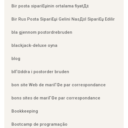
Bir posta sipariЕџinin ortalama fiyatД±
Bir Rus Posta SipariЕџi Gelini NasД±l SipariЕџ Edilir
bla gjennom postordrebruden
blackjack-deluxe oyna
blog
blГ¤ddra i postorder bruden
bon site Web de mariГ©e par correspondance
bons sites de mariГ©e par correspondance
Bookkeeping
Bootcamp de programação