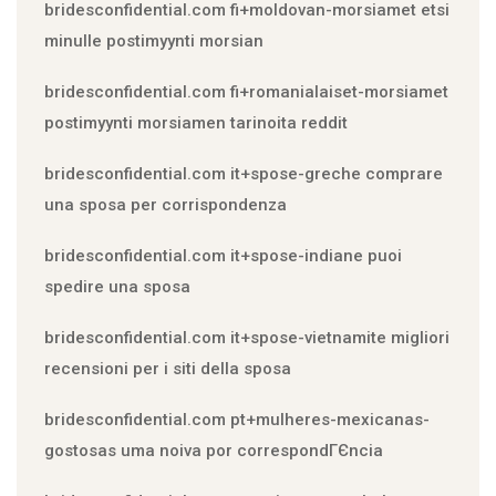
bridesconfidential.com fi+moldovan-morsiamet etsi
minulle postimyynti morsian
bridesconfidential.com fi+romanialaiset-morsiamet
postimyynti morsiamen tarinoita reddit
bridesconfidential.com it+spose-greche comprare
una sposa per corrispondenza
bridesconfidential.com it+spose-indiane puoi
spedire una sposa
bridesconfidential.com it+spose-vietnamite migliori
recensioni per i siti della sposa
bridesconfidential.com pt+mulheres-mexicanas-
gostosas uma noiva por correspondГЄncia