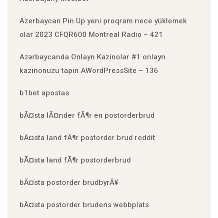
Azerbaycan Pin Up yeni proqram nece yüklemek
olar 2023 CFQR600 Montreal Radio – 421
Azərbaycanda Onlayn Kazinolar #1 onlayn
kazinonuzu tapın AWordPressSite – 136
b1bet apostas
bÃ¤sta lÃ¤nder fÃ¶r en postorderbrud
bÃ¤sta land fÃ¶r postorder brud reddit
bÃ¤sta land fÃ¶r postorderbrud
bÃ¤sta postorder brudbyrÃ¥
bÃ¤sta postorder brudens webbplats