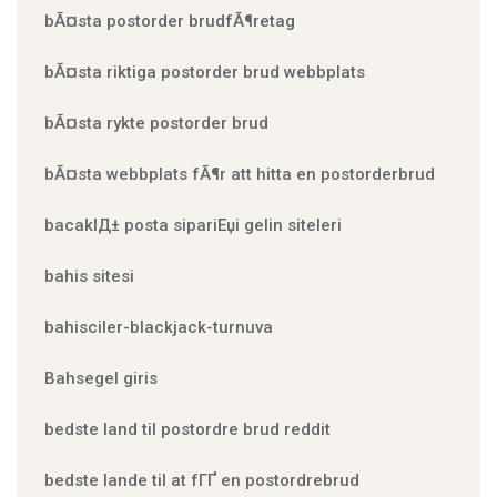
bÃ¤sta postorder brudfÃ¶retag
bÃ¤sta riktiga postorder brud webbplats
bÃ¤sta rykte postorder brud
bÃ¤sta webbplats fÃ¶r att hitta en postorderbrud
bacaklД± posta sipariЕџi gelin siteleri
bahis sitesi
bahisciler-blackjack-turnuva
Bahsegel giris
bedste land til postordre brud reddit
bedste lande til at fГҐ en postordrebrud