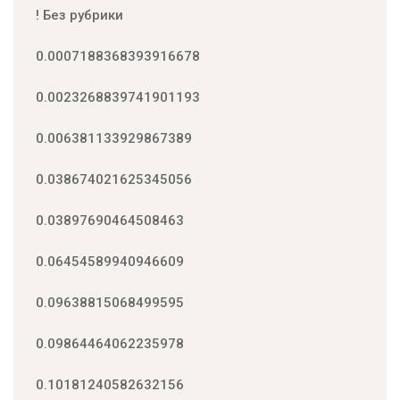
! Без рубрики
0.0007188368393916678
0.0023268839741901193
0.006381133929867389
0.038674021625345056
0.03897690464508463
0.06454589940946609
0.09638815068499595
0.09864464062235978
0.10181240582632156