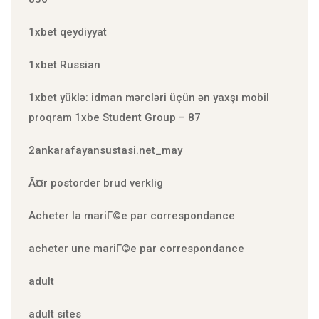
1xbet qeydiyyat
1xbet Russian
1xbet yüklə: idman mərcləri üçün ən yaxşı mobil
proqram 1xbe Student Group – 87
2ankarafayansustasi.net_may
Ã¤r postorder brud verklig
Acheter la mariГ©e par correspondance
acheter une mariГ©e par correspondance
adult
adult sites