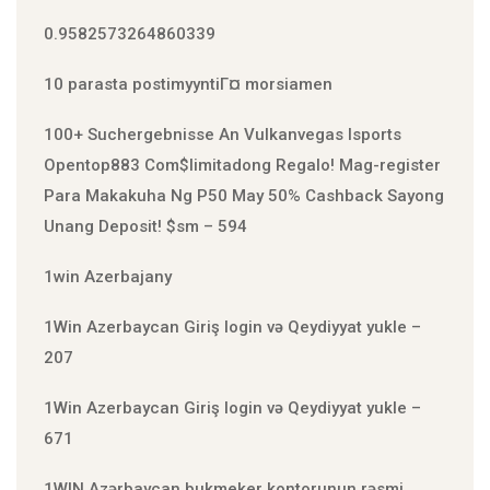
0.9582573264860339
10 parasta postimyyntiГ¤ morsiamen
100+ Suchergebnisse An Vulkanvegas Isports
Open️top883 Com$limitadong Regalo! Mag-register
Para Makakuha Ng P50 May 50% Cashback Sayong
Unang Deposit! $sm – 594
1win Azerbajany
1Win Azerbaycan Giriş login və Qeydiyyat yukle –
207
1Win Azerbaycan Giriş login və Qeydiyyat yukle –
671
1WIN Azərbaycan bukmeker kontorunun rəsmi