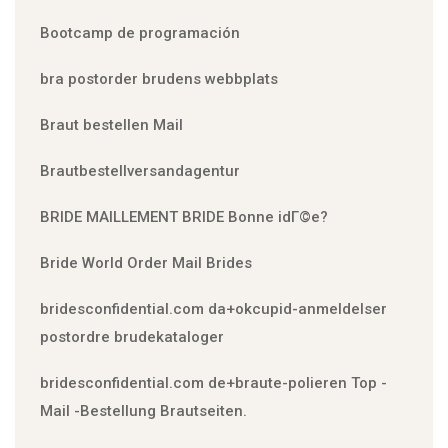
Bootcamp de programación
bra postorder brudens webbplats
Braut bestellen Mail
Brautbestellversandagentur
BRIDE MAILLEMENT BRIDE Bonne idГ©e?
Bride World Order Mail Brides
bridesconfidential.com da+okcupid-anmeldelser
postordre brudekataloger
bridesconfidential.com de+braute-polieren Top -
Mail -Bestellung Brautseiten.