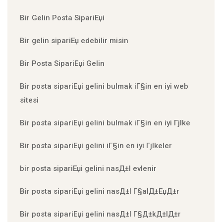
Bir Gelin Posta SipariЕџi
Bir gelin sipariЕџ edebilir misin
Bir Posta SipariЕџi Gelin
Bir posta sipariЕџi gelini bulmak iГ§in en iyi web
sitesi
Bir posta sipariЕџi gelini bulmak iГ§in en iyi Гјlke
Bir posta sipariЕџi gelini iГ§in en iyi Гјlkeler
bir posta sipariЕџi gelini nasД±l evlenir
Bir posta sipariЕџi gelini nasД±l Г§alД±ЕџД±r
Bir posta sipariЕџi gelini nasД±l Г§Д±kД±lД±r