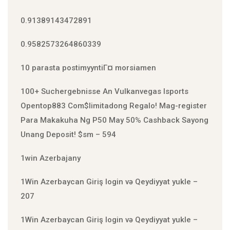
0.91389143472891
0.9582573264860339
10 parasta postimyyntiГ¤ morsiamen
100+ Suchergebnisse An Vulkanvegas Isports
Open️top883 Com$limitadong Regalo! Mag-register
Para Makakuha Ng P50 May 50% Cashback Sayong
Unang Deposit! $sm – 594
1win Azerbajany
1Win Azerbaycan Giriş login və Qeydiyyat yukle –
207
1Win Azerbaycan Giriş login və Qeydiyyat yukle –