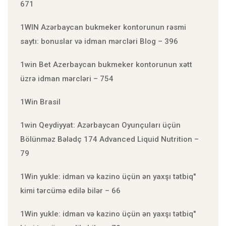
671
1WIN Azərbaycan bukmeker kontorunun rəsmi
saytı: bonuslar və idman mərcləri Blog – 396
1win Bet Azerbaycan bukmeker kontorunun xətt
üzrə idman mərcləri – 754
1Win Brasil
1win Qeydiyyat: Azərbaycan Oyunçuları üçün
Bölünməz Bələdç 174 Advanced Liquid Nutrition –
79
1Win yukle: idman və kazino üçün ən yaxşı tətbiq"
kimi tərcümə edilə bilər – 66
1Win yukle: idman və kazino üçün ən yaxşı tətbiq"