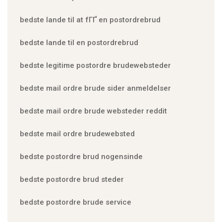
bedste lande til at fГҐ en postordrebrud
bedste lande til en postordrebrud
bedste legitime postordre brudewebsteder
bedste mail ordre brude sider anmeldelser
bedste mail ordre brude websteder reddit
bedste mail ordre brudewebsted
bedste postordre brud nogensinde
bedste postordre brud steder
bedste postordre brude service