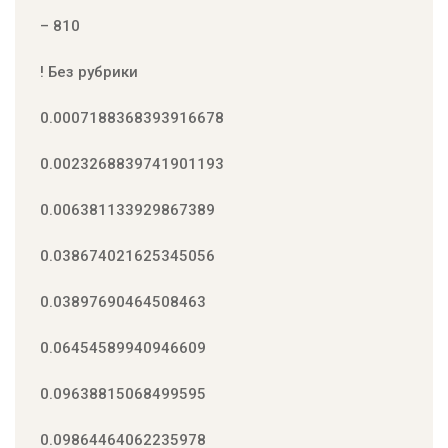
– 810
! Без рубрики
0.0007188368393916678
0.0023268839741901193
0.006381133929867389
0.038674021625345056
0.03897690464508463
0.06454589940946609
0.09638815068499595
0.09864464062235978