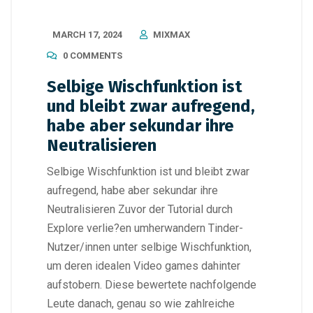
MARCH 17, 2024
MIXMAX
0 COMMENTS
Selbige Wischfunktion ist
und bleibt zwar aufregend,
habe aber sekundar ihre
Neutralisieren
Selbige Wischfunktion ist und bleibt zwar
aufregend, habe aber sekundar ihre
Neutralisieren Zuvor der Tutorial durch
Explore verlie?en umherwandern Tinder-
Nutzer/innen unter selbige Wischfunktion,
um deren idealen Video games dahinter
aufstobern. Diese bewertete nachfolgende
Leute danach, genau so wie zahlreiche