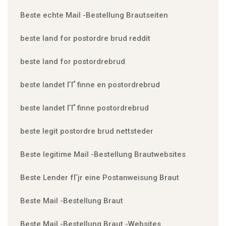
Beste echte Mail -Bestellung Brautseiten
beste land for postordre brud reddit
beste land for postordrebrud
beste landet ГҐ finne en postordrebrud
beste landet ГҐ finne postordrebrud
beste legit postordre brud nettsteder
Beste legitime Mail -Bestellung Brautwebsites
Beste Lender fГјr eine Postanweisung Braut
Beste Mail -Bestellung Braut
Beste Mail -Bestellung Braut -Websites