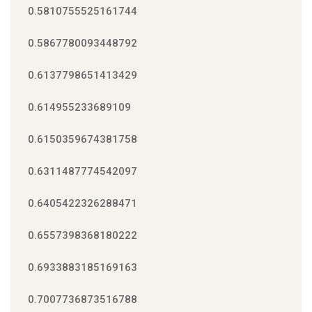
0.5810755525161744
0.5867780093448792
0.6137798651413429
0.614955233689109
0.6150359674381758
0.6311487774542097
0.6405422326288471
0.6557398368180222
0.6933883185169163
0.7007736873516788