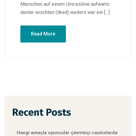
Menschen auf einem Umrisslinie aufwarts
dexter wischten (liked) weiters wer ein […]
Read More
Recent Posts
Hangi amaçla oyuncular çevrimiçi casinolarda