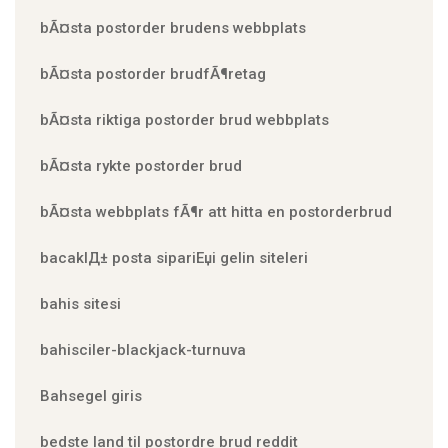
bÃ¤sta postorder brudens webbplats
bÃ¤sta postorder brudfÃ¶retag
bÃ¤sta riktiga postorder brud webbplats
bÃ¤sta rykte postorder brud
bÃ¤sta webbplats fÃ¶r att hitta en postorderbrud
bacaklД± posta sipariЕџi gelin siteleri
bahis sitesi
bahisciler-blackjack-turnuva
Bahsegel giris
bedste land til postordre brud reddit