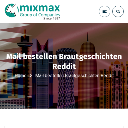
Mail bestellen Brautgeschichten
Reddit
Home
Mail bestellen Brautgeschichten Reddit