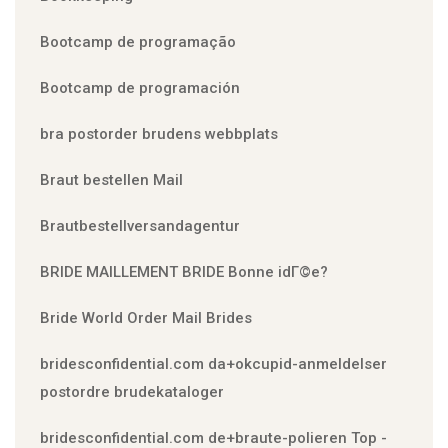
Bootcamp de programação
Bootcamp de programación
bra postorder brudens webbplats
Braut bestellen Mail
Brautbestellversandagentur
BRIDE MAILLEMENT BRIDE Bonne idГ©e?
Bride World Order Mail Brides
bridesconfidential.com da+okcupid-anmeldelser
postordre brudekataloger
bridesconfidential.com de+braute-polieren Top -