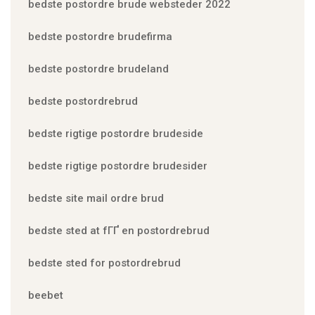
bedste postordre brude websteder 2022
bedste postordre brudefirma
bedste postordre brudeland
bedste postordrebrud
bedste rigtige postordre brudeside
bedste rigtige postordre brudesider
bedste site mail ordre brud
bedste sted at fГҐ en postordrebrud
bedste sted for postordrebrud
beebet