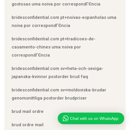
gostosas uma noiva por correspondГЄncia
bridesconfidential.com pt+noivas-espanholas uma
noiva por correspondГЄncia
bridesconfidential.com pt+tradicoes-de-
casamento-chines uma noiva por
correspondГЄncia
bridesconfidential.com sv+heta-och-sexiga-
japanska-kvinnor postorder brud faq
bridesconfidential.com sv+moldoviska-brudar
genomsnittliga postorder brudpriser
brud mail ordre
Chat with us on WhatsApp
brud ordre mail