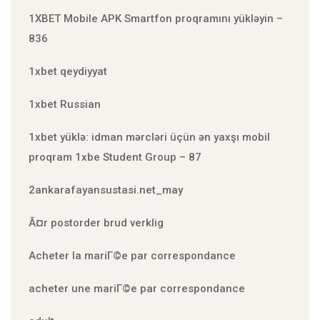
1XBET Mobile APK Smartfon proqramını yükləyin –
836
1xbet qeydiyyat
1xbet Russian
1xbet yüklə: idman mərcləri üçün ən yaxşı mobil
proqram 1xbe Student Group – 87
2ankarafayansustasi.net_may
Ã¤r postorder brud verklig
Acheter la mariГ©e par correspondance
acheter une mariГ©e par correspondance