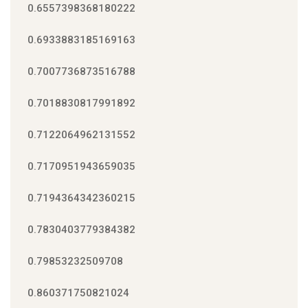
0.6557398368180222
0.6933883185169163
0.7007736873516788
0.7018830817991892
0.7122064962131552
0.7170951943659035
0.7194364342360215
0.7830403779384382
0.79853232509708
0.860371750821024