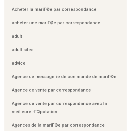
Acheter la mariГ©e par correspondance
acheter une mariГ©e par correspondance
adult
adult sites
advice
Agence de messagerie de commande de mariГ©e
Agence de vente par correspondance
Agence de vente par correspondance avec la
meilleure rГ©putation
Agences de la mariГ©e par correspondance