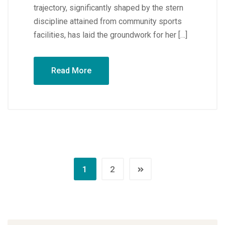
trajectory, significantly shaped by the stern
discipline attained from community sports
facilities, has laid the groundwork for her […]
Read More
1
2