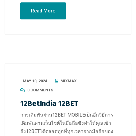
Read More
MAY 10, 2024
MIXMAX
0 COMMENTS
12BetIndia 12BET
การเดิมพันผ่าน12BET MOBILEเป็นอีกวิธีการ
เดิมพันผ่านเว็บไซต์ในมือถือซึ่งทำให้คุณเข้า
ถึง12BETได้ตลอดทุกที่ทุกเวลาจากมือถือของ