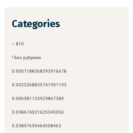
Categories
– 810
! Без рубрики
0.0007188368393916678
0.0023268839741901193
0.006381133929867389
0.038674021625345056
0.03897690464508463