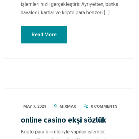
işlemleri hızlı gerçekleştirir. Ayriyetten, banka
havalesi, kartlar ve kripto para benzeri […]
Read More
MAY 7, 2024
MIXMAX
0 COMMENTS
online casino ekşi sözlük
Kripto para birimleriyle yapılan işlemler,