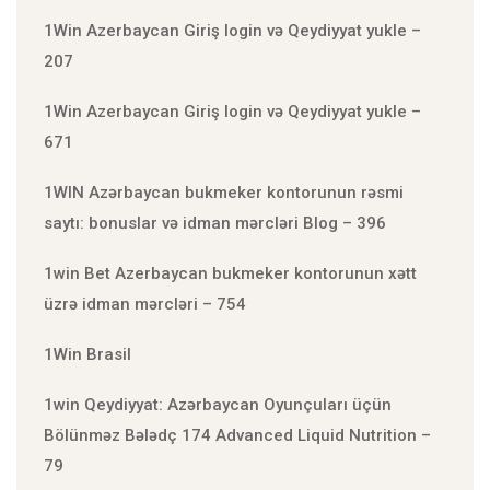
1Win Azerbaycan Giriş login və Qeydiyyat yukle –
207
1Win Azerbaycan Giriş login və Qeydiyyat yukle –
671
1WIN Azərbaycan bukmeker kontorunun rəsmi
saytı: bonuslar və idman mərcləri Blog – 396
1win Bet Azerbaycan bukmeker kontorunun xətt
üzrə idman mərcləri – 754
1Win Brasil
1win Qeydiyyat: Azərbaycan Oyunçuları üçün
Bölünməz Bələdç 174 Advanced Liquid Nutrition –
79