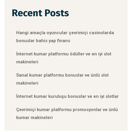
Recent Posts
Hangi amaçla oyuncular çevrimiçi casinolarda
bonuslar bahis yap finans
İnternet kumar platformu ödüller ve en iyi slot
makineleri
Sanal kumar platformu bonuslar ve ünlü slot
makineleri
İnternet kumar kuruluşu bonuslar ve en iyi slotlar
Çevrimiçi kumar platformu promosyonlar ve ünlü
kumar makineleri