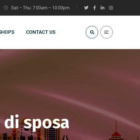
Sat – Thu: 7:00am – 10:00pm
 SHOPS
CONTACT US
 di sposa