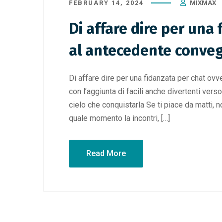
FEBRUARY 14, 2024
MIXMAX
Di affare dire per una
al antecedente conve
Di affare dire per una fidanzata per chat o
con l’aggiunta di facili anche divertenti ver
cielo che conquistarla Se ti piace da matti, 
quale momento la incontri, […]
Read More