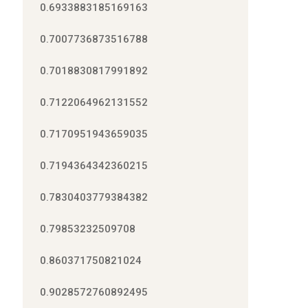
0.6933883185169163
0.7007736873516788
0.7018830817991892
0.7122064962131552
0.7170951943659035
0.7194364342360215
0.7830403779384382
0.79853232509708
0.860371750821024
0.9028572760892495