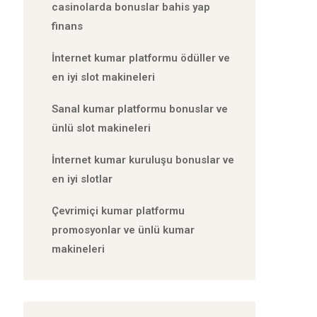
casinolarda bonuslar bahis yap
finans
İnternet kumar platformu ödüller ve
en iyi slot makineleri
Sanal kumar platformu bonuslar ve
ünlü slot makineleri
İnternet kumar kuruluşu bonuslar ve
en iyi slotlar
Çevrimiçi kumar platformu
promosyonlar ve ünlü kumar
makineleri