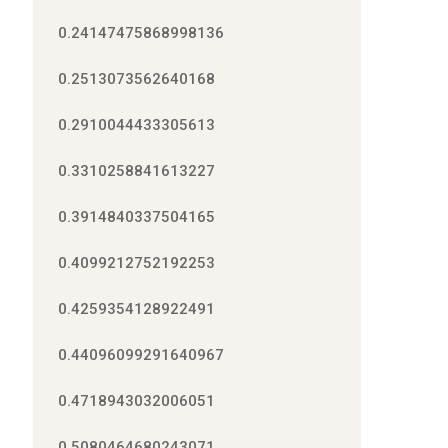
0.24147475868998136
0.2513073562640168
0.2910044433305613
0.3310258841613227
0.3914840337504165
0.4099212752192253
0.4259354128922491
0.44096099291640967
0.4718943032006051
0.5080464680243071