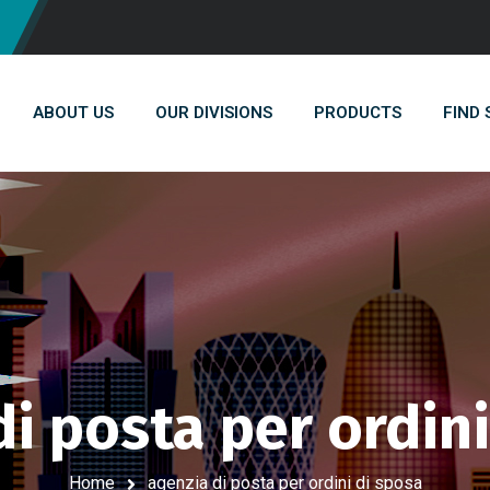
ABOUT US
OUR DIVISIONS
PRODUCTS
FIND
di posta per ordini
Home
agenzia di posta per ordini di sposa