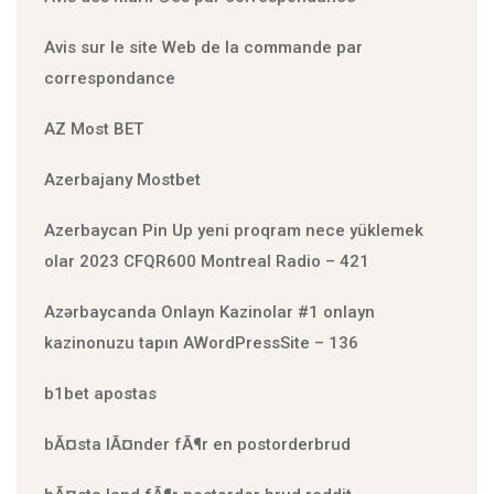
Avis sur le site Web de la commande par
correspondance
AZ Most BET
Azerbajany Mostbet
Azerbaycan Pin Up yeni proqram nece yüklemek
olar 2023 CFQR600 Montreal Radio – 421
Azərbaycanda Onlayn Kazinolar #1 onlayn
kazinonuzu tapın AWordPressSite – 136
b1bet apostas
bÃ¤sta lÃ¤nder fÃ¶r en postorderbrud