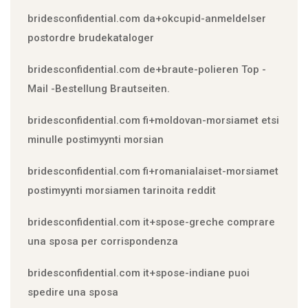
bridesconfidential.com da+okcupid-anmeldelser
postordre brudekataloger
bridesconfidential.com de+braute-polieren Top -
Mail -Bestellung Brautseiten.
bridesconfidential.com fi+moldovan-morsiamet etsi
minulle postimyynti morsian
bridesconfidential.com fi+romanialaiset-morsiamet
postimyynti morsiamen tarinoita reddit
bridesconfidential.com it+spose-greche comprare
una sposa per corrispondenza
bridesconfidential.com it+spose-indiane puoi
spedire una sposa