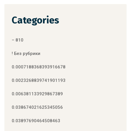
Categories
– 810
! Без рубрики
0.0007188368393916678
0.0023268839741901193
0.006381133929867389
0.038674021625345056
0.03897690464508463