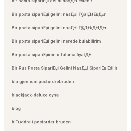
bir posta sipariЕџi gelini nasД±l evlenir
Bir posta sipariЕџi gelini nasД±l Г§alД±ЕџД±r
Bir posta sipariЕџi gelini nasД±l Г§Д±kД±lД±r
Bir posta sipariЕџi gelini nerede bulabilirim
Bir posta sipariЕџinin ortalama fiyatД±
Bir Rus Posta SipariЕџi Gelini NasД±l SipariЕџ Edilir
bla gjennom postordrebruden
blackjack-deluxe oyna
blog
blГ¤ddra i postorder bruden