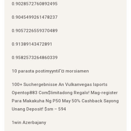
0.9028572760892495
0.9045499261478237
0.9057226559370489
0.91389143472891
0.9582573264860339
10 parasta postimyyntiГ¤ morsiamen
100+ Suchergebnisse An Vulkanvegas Isports
Open️top883 Com$limitadong Regalo! Mag-register
Para Makakuha Ng P50 May 50% Cashback Sayong
Unang Deposit! $sm – 594
1win Azerbajany