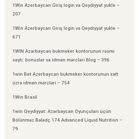
1Win Azerbaycan Giriş login və Qeydiyyat yukle –
207
1Win Azerbaycan Giriş login və Qeydiyyat yukle –
671
1WIN Azərbaycan bukmeker kontorunun rəsmi
saytı: bonuslar və idman mərcləri Blog – 396
1win Bet Azerbaycan bukmeker kontorunun xətt
üzrə idman mərcləri – 754
1Win Brasil
1win Qeydiyyat: Azərbaycan Oyunçuları üçün
Bölünməz Bələdç 174 Advanced Liquid Nutrition –
79