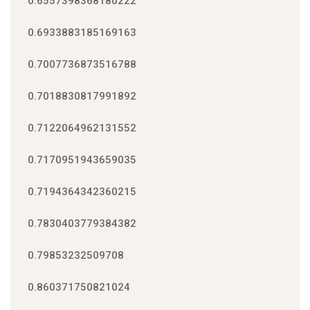
0.6557398368180222
0.6933883185169163
0.7007736873516788
0.7018830817991892
0.7122064962131552
0.7170951943659035
0.7194364342360215
0.7830403779384382
0.79853232509708
0.860371750821024