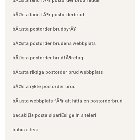
bÃ¤sta land fÃ¶r postorder brud reddit
bÃ¤sta land fÃ¶r postorderbrud
bÃ¤sta postorder brudbyrÃ¥
bÃ¤sta postorder brudens webbplats
bÃ¤sta postorder brudfÃ¶retag
bÃ¤sta riktiga postorder brud webbplats
bÃ¤sta rykte postorder brud
bÃ¤sta webbplats fÃ¶r att hitta en postorderbrud
bacaklД± posta sipariЕџi gelin siteleri
bahis sitesi