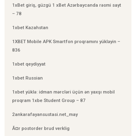
1xBet giriş, güzgü 1 xBet Azərbaycanda rəsmi sayt
– 78
1xbet Kazahstan
1XBET Mobile APK Smartfon proqramını yükləyin –
836
1xbet qeydiyyat
1xbet Russian
1xbet yüklə: idman mərcləri üçün ən yaxşı mobil
proqram 1xbe Student Group – 87
2ankarafayansustasi.net_may
Ã¤r postorder brud verklig