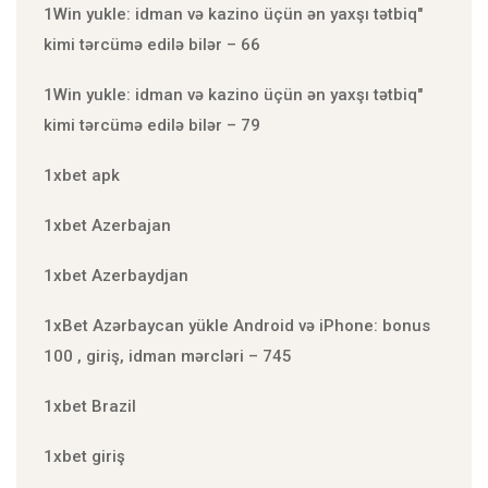
1Win yukle: idman və kazino üçün ən yaxşı tətbiq"
kimi tərcümə edilə bilər – 66
1Win yukle: idman və kazino üçün ən yaxşı tətbiq"
kimi tərcümə edilə bilər – 79
1xbet apk
1xbet Azerbajan
1xbet Azerbaydjan
1xBet Azərbaycan yükle Android və iPhone: bonus
100 , giriş, idman mərcləri – 745
1xbet Brazil
1xbet giriş