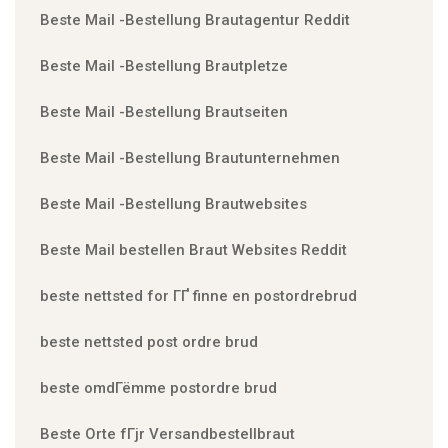
Beste Mail -Bestellung Brautagentur Reddit
Beste Mail -Bestellung Brautpletze
Beste Mail -Bestellung Brautseiten
Beste Mail -Bestellung Brautunternehmen
Beste Mail -Bestellung Brautwebsites
Beste Mail bestellen Braut Websites Reddit
beste nettsted for ГҐ finne en postordrebrud
beste nettsted post ordre brud
beste omdГёmme postordre brud
Beste Orte fГјr Versandbestellbraut