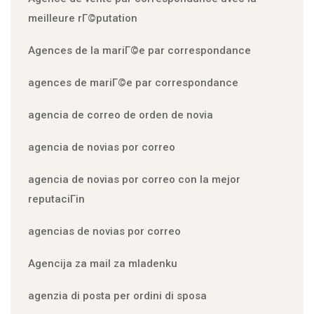
meilleure rГ©putation
Agences de la mariГ©e par correspondance
agences de mariГ©e par correspondance
agencia de correo de orden de novia
agencia de novias por correo
agencia de novias por correo con la mejor
reputaciГіn
agencias de novias por correo
Agencija za mail za mladenku
agenzia di posta per ordini di sposa