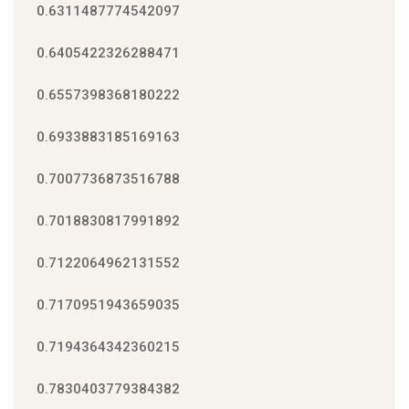
0.6311487774542097
0.6405422326288471
0.6557398368180222
0.6933883185169163
0.7007736873516788
0.7018830817991892
0.7122064962131552
0.7170951943659035
0.7194364342360215
0.7830403779384382