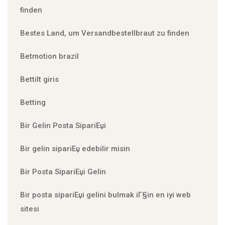
finden
Bestes Land, um Versandbestellbraut zu finden
Betmotion brazil
Bettilt giris
Betting
Bir Gelin Posta SipariЕџi
Bir gelin sipariЕџ edebilir misin
Bir Posta SipariЕџi Gelin
Bir posta sipariЕџi gelini bulmak iГ§in en iyi web
sitesi