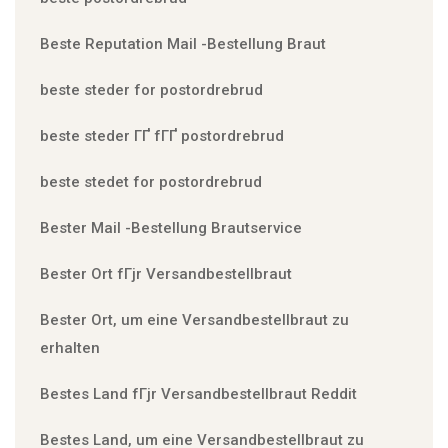
Beste Reputation Mail -Bestellung Braut
beste steder for postordrebrud
beste steder ГҐ fГҐ postordrebrud
beste stedet for postordrebrud
Bester Mail -Bestellung Brautservice
Bester Ort fГјr Versandbestellbraut
Bester Ort, um eine Versandbestellbraut zu
erhalten
Bestes Land fГјr Versandbestellbraut Reddit
Bestes Land, um eine Versandbestellbraut zu