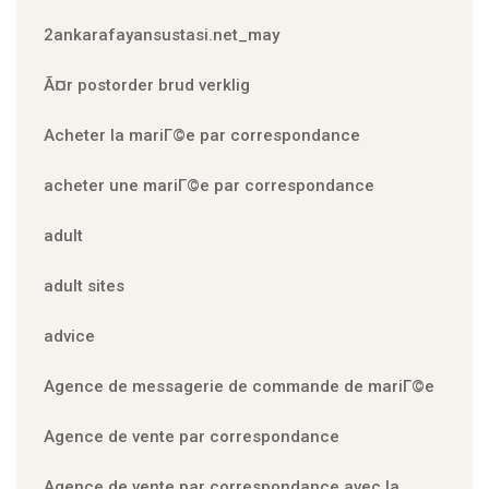
2ankarafayansustasi.net_may
Ã¤r postorder brud verklig
Acheter la mariГ©e par correspondance
acheter une mariГ©e par correspondance
adult
adult sites
advice
Agence de messagerie de commande de mariГ©e
Agence de vente par correspondance
Agence de vente par correspondance avec la