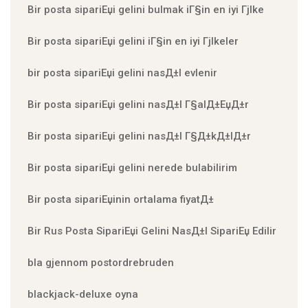
Bir posta sipariЕџi gelini bulmak iГ§in en iyi Гјlke
Bir posta sipariЕџi gelini iГ§in en iyi Гјlkeler
bir posta sipariЕџi gelini nasД±l evlenir
Bir posta sipariЕџi gelini nasД±l Г§alД±ЕџД±r
Bir posta sipariЕџi gelini nasД±l Г§Д±kД±lД±r
Bir posta sipariЕџi gelini nerede bulabilirim
Bir posta sipariЕџinin ortalama fiyatД±
Bir Rus Posta SipariЕџi Gelini NasД±l SipariЕџ Edilir
bla gjennom postordrebruden
blackjack-deluxe oyna