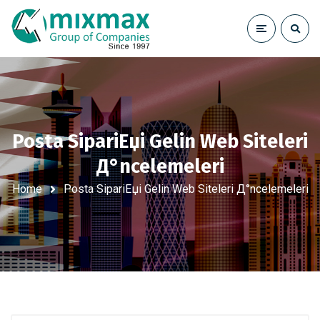
Posta SipariЕџi Gelin Web Siteleri
Д°ncelemeleri
Home
Posta SipariЕџi Gelin Web Siteleri Д°ncelemeleri