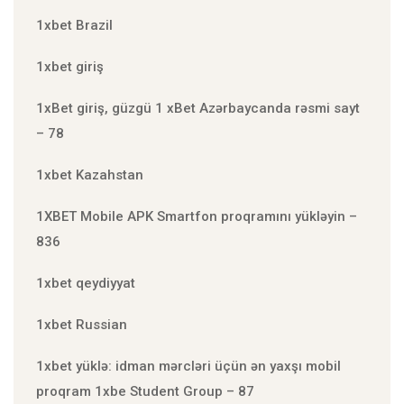
1xbet Brazil
1xbet giriş
1xBet giriş, güzgü 1 xBet Azərbaycanda rəsmi sayt
– 78
1xbet Kazahstan
1XBET Mobile APK Smartfon proqramını yükləyin –
836
1xbet qeydiyyat
1xbet Russian
1xbet yüklə: idman mərcləri üçün ən yaxşı mobil
proqram 1xbe Student Group – 87