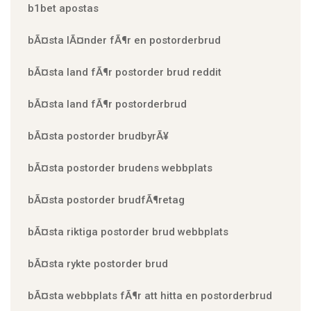
b1bet apostas
bÃ¤sta lÃ¤nder fÃ¶r en postorderbrud
bÃ¤sta land fÃ¶r postorder brud reddit
bÃ¤sta land fÃ¶r postorderbrud
bÃ¤sta postorder brudbyrÃ¥
bÃ¤sta postorder brudens webbplats
bÃ¤sta postorder brudfÃ¶retag
bÃ¤sta riktiga postorder brud webbplats
bÃ¤sta rykte postorder brud
bÃ¤sta webbplats fÃ¶r att hitta en postorderbrud