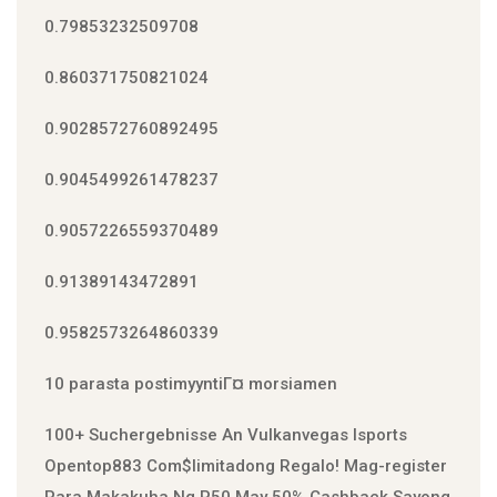
0.79853232509708
0.860371750821024
0.9028572760892495
0.9045499261478237
0.9057226559370489
0.91389143472891
0.9582573264860339
10 parasta postimyyntiГ¤ morsiamen
100+ Suchergebnisse An Vulkanvegas Isports
Open️top883 Com$limitadong Regalo! Mag-register