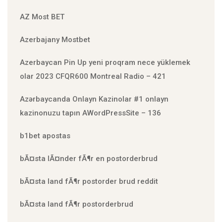
AZ Most BET
Azerbajany Mostbet
Azerbaycan Pin Up yeni proqram nece yüklemek
olar 2023 CFQR600 Montreal Radio – 421
Azərbaycanda Onlayn Kazinolar #1 onlayn
kazinonuzu tapın AWordPressSite – 136
b1bet apostas
bÃ¤sta lÃ¤nder fÃ¶r en postorderbrud
bÃ¤sta land fÃ¶r postorder brud reddit
bÃ¤sta land fÃ¶r postorderbrud