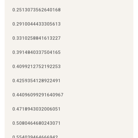
0.2513073562640168
0.2910044433305613
0.3310258841613227
0.3914840337504165
0.4099212752192253
0.4259354128922491
0.44096099291640967
0.4718943032006051
0.5080464680243071
0.554039464666942