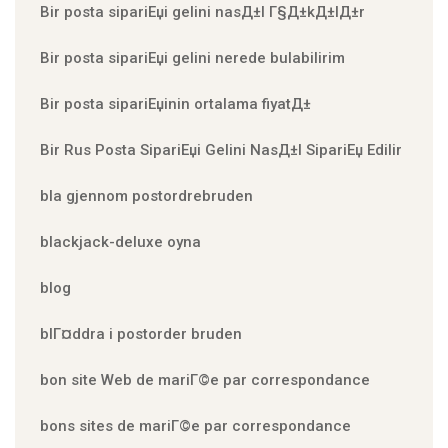
Bir posta sipariЕџi gelini nasД±l Г§Д±kД±lД±r
Bir posta sipariЕџi gelini nerede bulabilirim
Bir posta sipariЕџinin ortalama fiyatД±
Bir Rus Posta SipariЕџi Gelini NasД±l SipariЕџ Edilir
bla gjennom postordrebruden
blackjack-deluxe oyna
blog
blГ¤ddra i postorder bruden
bon site Web de mariГ©e par correspondance
bons sites de mariГ©e par correspondance