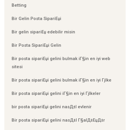
Betting
Bir Gelin Posta SipariЕџi
Bir gelin sipariЕџ edebilir misin
Bir Posta SipariЕџi Gelin
Bir posta sipariЕџi gelini bulmak iГ§in en iyi web
sitesi
Bir posta sipariЕџi gelini bulmak iГ§in en iyi Гјlke
Bir posta sipariЕџi gelini iГ§in en iyi Гјlkeler
bir posta sipariЕџi gelini nasД±l evlenir
Bir posta sipariЕџi gelini nasД±l Г§alД±ЕџД±r