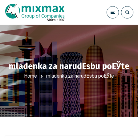
mladenka za narudЕѕbu poЕЎte
Home
mladenka za narudЕѕbu poЕЎte