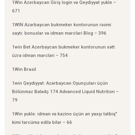
1Win Azerbaycan Giriş login və Qeydiyyat yukle –
671
1WIN Azərbaycan bukmeker kontorunun rəsmi
saytı: bonuslar və idman mərcləri Blog – 396
1win Bet Azerbaycan bukmeker kontorunun xətt
üzrə idman mərcləri – 754
1Win Brasil
1win Qeydiyyat: Azərbaycan Oyunçuları üçün
Bölünməz Bələdç 174 Advanced Liquid Nutrition –
79
1Win yukle: idman və kazino üçün ən yaxşı tətbiq"
kimi tərcümə edilə bilər – 66