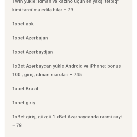
1Win yukle: idman və kazino üçün ən yaxşı tətbiq"
kimi tərcümə edilə bilər – 79
1xbet apk
1xbet Azerbajan
1xbet Azerbaydjan
1xBet Azərbaycan yükle Android və iPhone: bonus
100 , giriş, idman mərcləri – 745
1xbet Brazil
1xbet giriş
1xBet giriş, güzgü 1 xBet Azərbaycanda rəsmi sayt
– 78