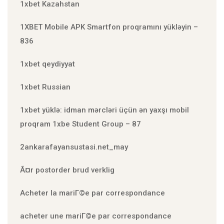
1xbet Kazahstan
1XBET Mobile APK Smartfon proqramını yükləyin –
836
1xbet qeydiyyat
1xbet Russian
1xbet yüklə: idman mərcləri üçün ən yaxşı mobil
proqram 1xbe Student Group – 87
2ankarafayansustasi.net_may
Ã¤r postorder brud verklig
Acheter la mariГ©e par correspondance
acheter une mariГ©e par correspondance