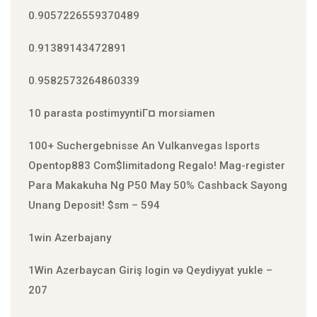
0.9057226559370489
0.91389143472891
0.9582573264860339
10 parasta postimyyntiГ¤ morsiamen
100+ Suchergebnisse An Vulkanvegas Isports
Open️top883 Com$limitadong Regalo! Mag-register
Para Makakuha Ng P50 May 50% Cashback Sayong
Unang Deposit! $sm – 594
1win Azerbajany
1Win Azerbaycan Giriş login və Qeydiyyat yukle –
207