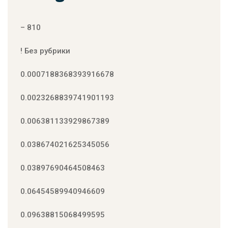
– 810
! Без рубрики
0.0007188368393916678
0.0023268839741901193
0.006381133929867389
0.038674021625345056
0.03897690464508463
0.06454589940946609
0.09638815068499595