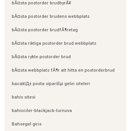
bÃ¤sta postorder brudbyrÃ¥
bÃ¤sta postorder brudens webbplats
bÃ¤sta postorder brudfÃ¶retag
bÃ¤sta riktiga postorder brud webbplats
bÃ¤sta rykte postorder brud
bÃ¤sta webbplats fÃ¶r att hitta en postorderbrud
bacaklД± posta sipariЕџi gelin siteleri
bahis sitesi
bahisciler-blackjack-turnuva
Bahsegel giris