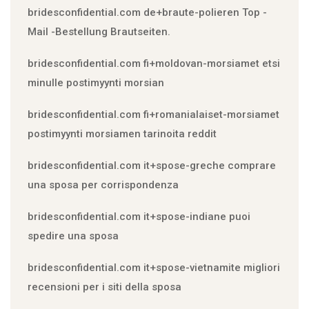
bridesconfidential.com de+braute-polieren Top -
Mail -Bestellung Brautseiten.
bridesconfidential.com fi+moldovan-morsiamet etsi
minulle postimyynti morsian
bridesconfidential.com fi+romanialaiset-morsiamet
postimyynti morsiamen tarinoita reddit
bridesconfidential.com it+spose-greche comprare
una sposa per corrispondenza
bridesconfidential.com it+spose-indiane puoi
spedire una sposa
bridesconfidential.com it+spose-vietnamite migliori
recensioni per i siti della sposa