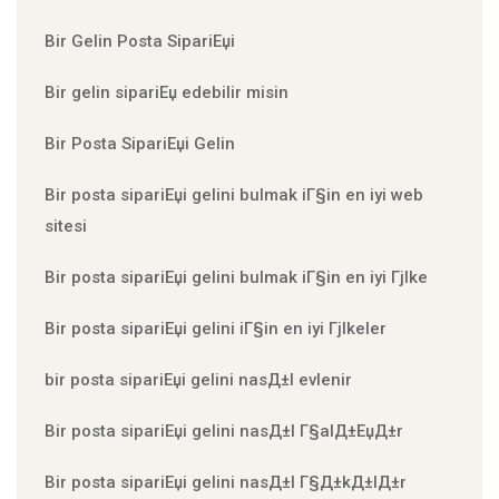
Bir Gelin Posta SipariЕџi
Bir gelin sipariЕџ edebilir misin
Bir Posta SipariЕџi Gelin
Bir posta sipariЕџi gelini bulmak iГ§in en iyi web
sitesi
Bir posta sipariЕџi gelini bulmak iГ§in en iyi Гјlke
Bir posta sipariЕџi gelini iГ§in en iyi Гјlkeler
bir posta sipariЕџi gelini nasД±l evlenir
Bir posta sipariЕџi gelini nasД±l Г§alД±ЕџД±r
Bir posta sipariЕџi gelini nasД±l Г§Д±kД±lД±r