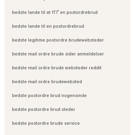
bedste lande til at fГҐ en postordrebrud
bedste lande til en postordrebrud
bedste legitime postordre brudewebsteder
bedste mail ordre brude sider anmeldelser
bedste mail ordre brude websteder reddit
bedste mail ordre brudewebsted
bedste postordre brud nogensinde
bedste postordre brud steder
bedste postordre brude service