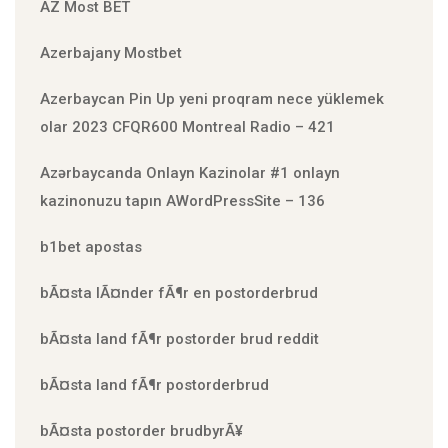
AZ Most BET
Azerbajany Mostbet
Azerbaycan Pin Up yeni proqram nece yüklemek
olar 2023 CFQR600 Montreal Radio – 421
Azərbaycanda Onlayn Kazinolar #1 onlayn
kazinonuzu tapın AWordPressSite – 136
b1bet apostas
bÃ¤sta lÃ¤nder fÃ¶r en postorderbrud
bÃ¤sta land fÃ¶r postorder brud reddit
bÃ¤sta land fÃ¶r postorderbrud
bÃ¤sta postorder brudbyrÃ¥