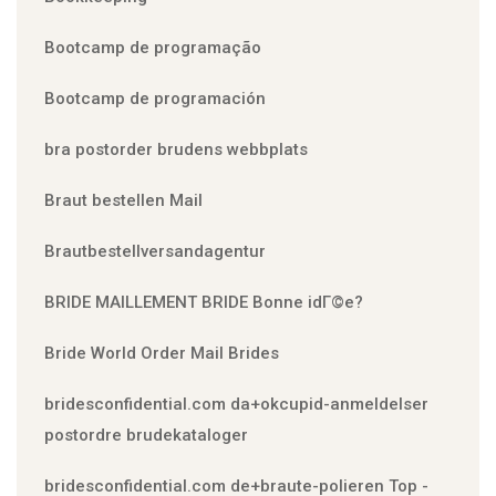
Bootcamp de programação
Bootcamp de programación
bra postorder brudens webbplats
Braut bestellen Mail
Brautbestellversandagentur
BRIDE MAILLEMENT BRIDE Bonne idГ©e?
Bride World Order Mail Brides
bridesconfidential.com da+okcupid-anmeldelser
postordre brudekataloger
bridesconfidential.com de+braute-polieren Top -