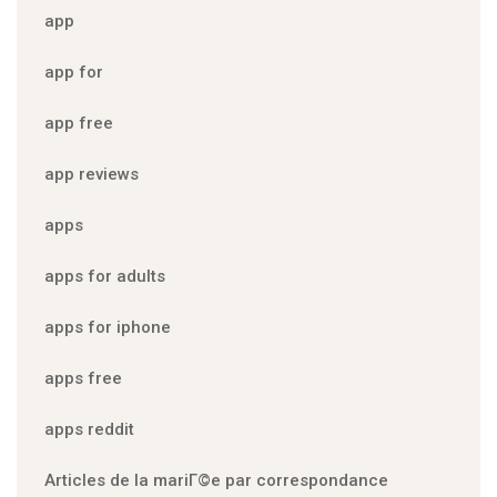
app
app for
app free
app reviews
apps
apps for adults
apps for iphone
apps free
apps reddit
Articles de la mariГ©e par correspondance