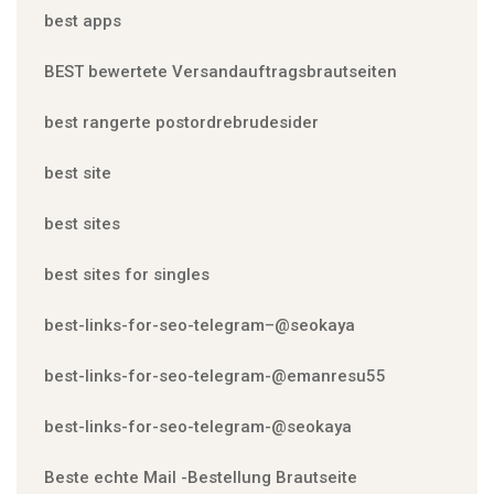
best apps
BEST bewertete Versandauftragsbrautseiten
best rangerte postordrebrudesider
best site
best sites
best sites for singles
best-links-for-seo-telegram–@seokaya
best-links-for-seo-telegram-@emanresu55
best-links-for-seo-telegram-@seokaya
Beste echte Mail -Bestellung Brautseite