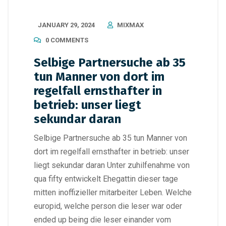
JANUARY 29, 2024
MIXMAX
0 COMMENTS
Selbige Partnersuche ab 35
tun Manner von dort im
regelfall ernsthafter in
betrieb: unser liegt
sekundar daran
Selbige Partnersuche ab 35 tun Manner von
dort im regelfall ernsthafter in betrieb: unser
liegt sekundar daran Unter zuhilfenahme von
qua fifty entwickelt Ehegattin dieser tage
mitten inoffizieller mitarbeiter Leben. Welche
europid, welche person die leser war oder
ended up being die leser einander vom