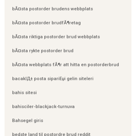
bÃ¤sta postorder brudens webbplats
bÃ¤sta postorder brudfÃ¶retag
bÃ¤sta riktiga postorder brud webbplats
bÃ¤sta rykte postorder brud
bÃ¤sta webbplats fÃ¶r att hitta en postorderbrud
bacaklД± posta sipariЕџi gelin siteleri
bahis sitesi
bahisciler-blackjack-turnuva
Bahsegel giris
bedste land til postordre brud reddit