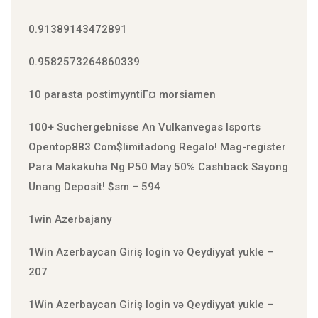
0.91389143472891
0.9582573264860339
10 parasta postimyyntiГ¤ morsiamen
100+ Suchergebnisse An Vulkanvegas Isports
Open️top883 Com$limitadong Regalo! Mag-register
Para Makakuha Ng P50 May 50% Cashback Sayong
Unang Deposit! $sm – 594
1win Azerbajany
1Win Azerbaycan Giriş login və Qeydiyyat yukle –
207
1Win Azerbaycan Giriş login və Qeydiyyat yukle –