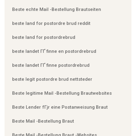
Beste echte Mail -Bestellung Brautseiten
beste land for postordre brud reddit
beste land for postordrebrud
beste landet ГҐ finne en postordrebrud
beste landet ГҐ finne postordrebrud
beste legit postordre brud nettsteder
Beste legitime Mail -Bestellung Brautwebsites
Beste Lender fГјr eine Postanweisung Braut
Beste Mail -Bestellung Braut
Beste Mail -Bestellung Braut -Websites