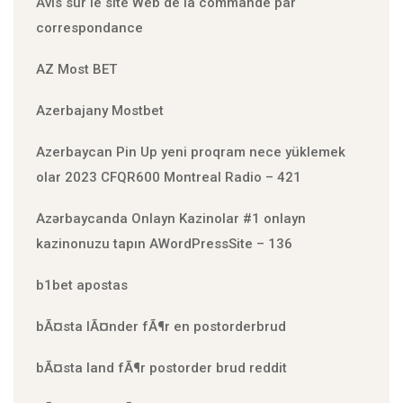
Avis sur le site Web de la commande par
correspondance
AZ Most BET
Azerbajany Mostbet
Azerbaycan Pin Up yeni proqram nece yüklemek
olar 2023 CFQR600 Montreal Radio – 421
Azərbaycanda Onlayn Kazinolar #1 onlayn
kazinonuzu tapın AWordPressSite – 136
b1bet apostas
bÃ¤sta lÃ¤nder fÃ¶r en postorderbrud
bÃ¤sta land fÃ¶r postorder brud reddit