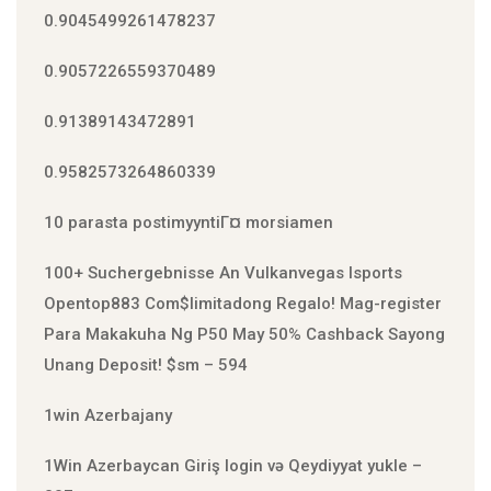
0.9045499261478237
0.9057226559370489
0.91389143472891
0.9582573264860339
10 parasta postimyyntiГ¤ morsiamen
100+ Suchergebnisse An Vulkanvegas Isports
Open️top883 Com$limitadong Regalo! Mag-register
Para Makakuha Ng P50 May 50% Cashback Sayong
Unang Deposit! $sm – 594
1win Azerbajany
1Win Azerbaycan Giriş login və Qeydiyyat yukle –