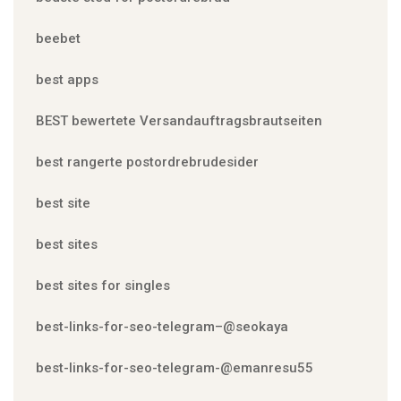
beebet
best apps
BEST bewertete Versandauftragsbrautseiten
best rangerte postordrebrudesider
best site
best sites
best sites for singles
best-links-for-seo-telegram–@seokaya
best-links-for-seo-telegram-@emanresu55